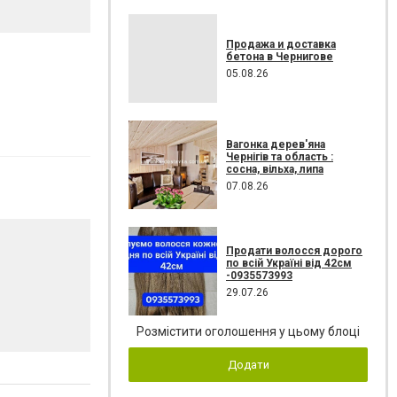
Продажа и доставка
бетона в Чернигове
05.08.26
Вагонка дерев'яна
Чернігів та область :
сосна, вільха, липа
07.08.26
Продати волосся дорого
по всій Україні від 42см
-0935573993
29.07.26
Розмістити оголошення у цьому блоці
Додати