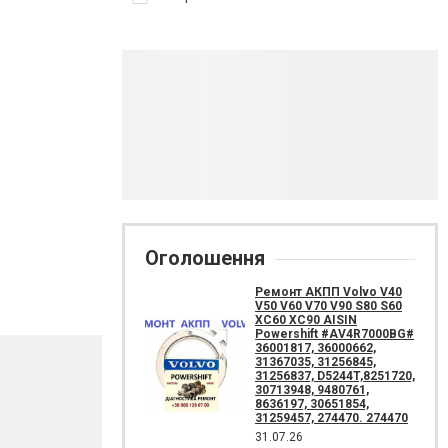
Оголошення
Ремонт АКПП Volvo V40
V50 V60 V70 V90 S80 S60
XC60 XC90 AISIN
Powershift #AV4R7000BG#
36001817, 36000662,
31367035, 31256845,
31256837, D5244T,8251720,
30713948, 9480761,
8636197, 30651854,
31259457, 274470. 274470
31.07.26