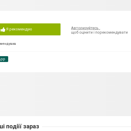
Авторизуйтесь
,
Я рекомендую
щоб оцінити і порекомендувати
омендував
App
ші подіїї зараз