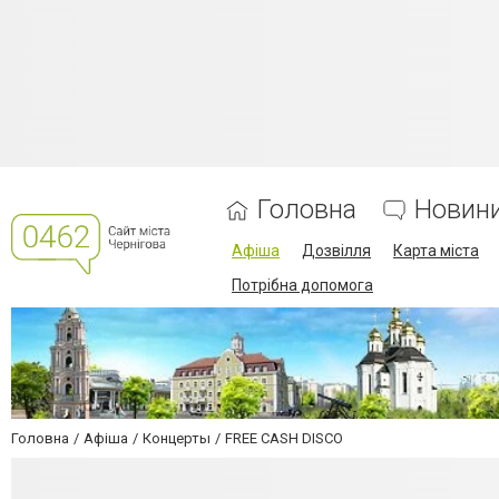
Головна
Новин
Афіша
Дозвілля
Карта міста
Потрібна допомога
Головна
Афіша
Концерты
FREE CASH DISCO