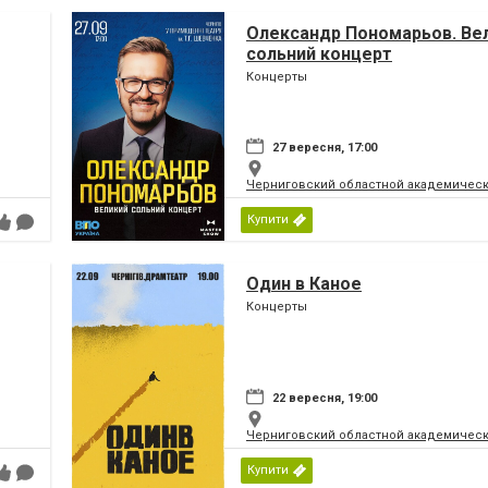
Олександр Пономарьов. Ве
сольний концерт
Концерты
27 вересня, 17:00
Черниговский областной академическ
Купити
Один в Каное
Концерты
22 вересня, 19:00
Черниговский областной академическ
Купити