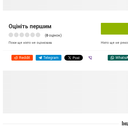
Оцініть першим
(
0
оцінок)
Ніхто ще не рек
Поки ще ніхто не оцінював
Reddit
Telegram
Viber
Whats
Ін