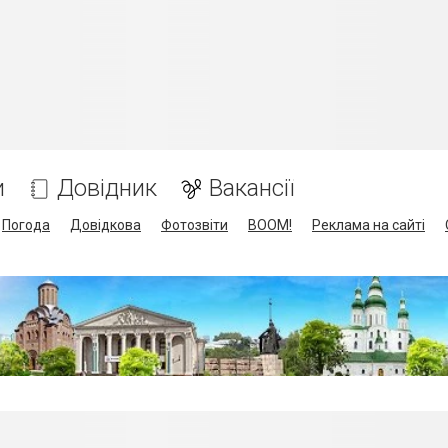
и
Довідник
Вакансії
Погода
Довідкова
Фотозвіти
BOOM!
Реклама на сайті