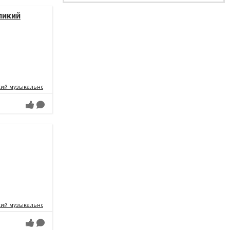
ликий
ий музыкально-драматический театр имени Т.Г.Шевченко
ий музыкально-драматический театр имени Т.Г.Шевченко