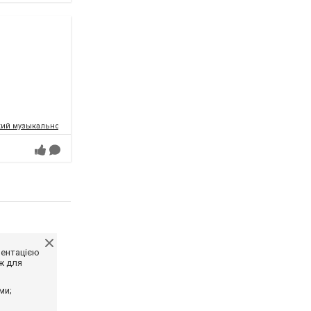
ий музыкально-драматический театр имени Т.Г.Шевченко
ментацією
ж для
ми;