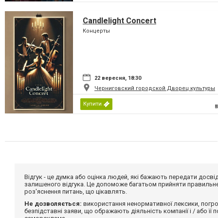
Candlelight Concert
Концерты
22 вересня, 18:30
Черниговский городской Дворец культуры
Купити
Відгук - це думка або оцінка людей, які бажають передати дос
залишеного відгука. Це допоможе багатьом прийняти правильне 
роз'яснення питань, що цікавлять.
Не дозволяється:
використання ненормативної лексики, погро
безпідставні заяви, що ображають діяльність компанії і / або її