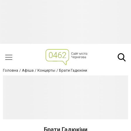
Головна
Афіша
Концерты
Брати Гадюкіни
Брати Гадюкіни