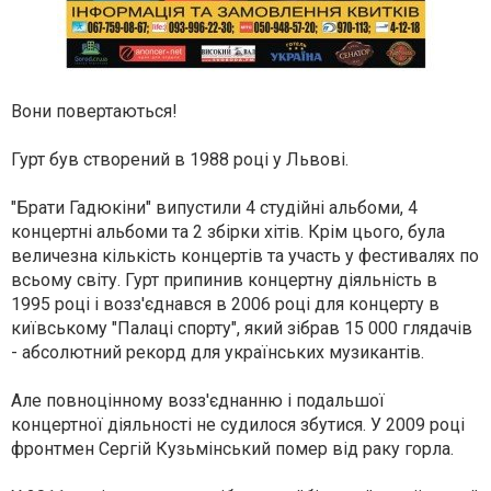
Вони повертаються!
Гурт був створений в 1988 році у Львові.
"Брати Гадюкіни" випустили 4 студійні альбоми, 4
концертні альбоми та 2 збірки хітів. Крім цього, була
величезна кількість концертів та участь у фестивалях по
всьому світу.
Гурт припинив концертну діяльність в
1995 році і возз'єднався в 2006 році для концерту в
київському "Палаці спорту", який зібрав 15 000 глядачів
- абсолютний рекорд для українських музикантів.
Але повноцінному возз'єднанню і подальшої
концертної діяльності не судилося збутися. У 2009 році
фронтмен Сергій Кузьмінський помер від раку горла.