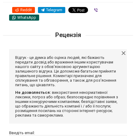
Reddit
Telegram
Viber
WhatsApp
Рецензія
Відгук - це думка або оцінка людей, які бажають
передати досвід або враження іншим користувачам
нашого сайту з обов'язковою аргументацією
залишеного відгука. Це допоможе багатьом прийняти
правильне рішення. Коментарі призначені для
спілкування та обговорення, а також для роз'яснення
питань, що цікавлять.
Не дозволяється:
використання ненормативної
лексики, погроз або образ; безпосереднє порівняння з
іншими конкуруючими компаніями; безпідставні заяви,
що ображають діяльність компанії і / або її послуги;
розміщення посилань на сторонні інтернет-ресурси;
реклама та самореклама.
Введіть email: