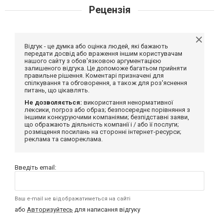
Рецензія
Відгук - це думка або оцінка людей, які бажають
передати досвід або враження іншим користувачам
нашого сайту з обов'язковою аргументацією
залишеного відгука. Це допоможе багатьом прийняти
правильне рішення. Коментарі призначені для
спілкування та обговорення, а також для роз'яснення
питань, що цікавлять.
Не дозволяється:
використання ненормативної
лексики, погроз або образ; безпосереднє порівняння з
іншими конкуруючими компаніями; безпідставні заяви,
що ображають діяльність компанії і / або її послуги;
розміщення посилань на сторонні інтернет-ресурси;
реклама та самореклама.
Введіть email:
Ваш e-mail не відображатиметься на сайті
або
Авторизуйтесь
для написання відгуку