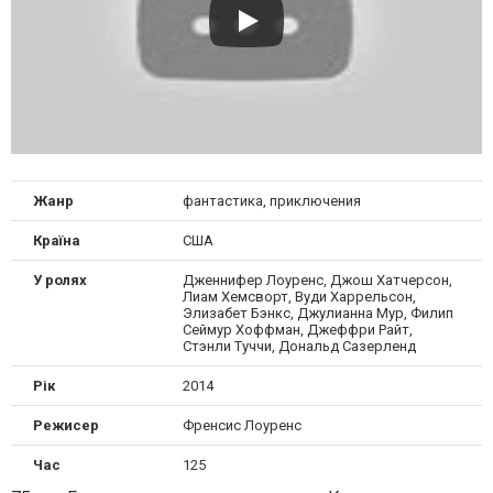
Жанр
фантастика, приключения
Країна
США
У ролях
Дженнифер Лоуренс, Джош Хатчерсон,
Лиам Хемсворт, Вуди Харрельсон,
Элизабет Бэнкс, Джулианна Мур, Филип
Сеймур Хоффман, Джеффри Райт,
Стэнли Туччи, Дональд Сазерленд
Рік
2014
Режисер
Френсис Лоуренс
Час
125