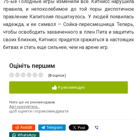
75-ые Голодные игры изменили все. Китнисс нарушила
правила, и непоколебимое до той поры деспотичное
правление Капитолия пошатнулось. У людей появилась
надежда, и ее символ — Сойка-пересмешница. Теперь,
чтобы освободить захваченного в плен Пита и защитить
своих близких, Китнисс придется сражаться в настоящих
битвах и стать еще сильнее, чем на арене игр.
Оцініть першим
(
0
оцінок)
Я рекомендую
Ніхто ще не рекомендував
Авторизуйтесь
,
щоб оцінити і порекомендувати
Reddit
Telegram
Viber
WhatsApp