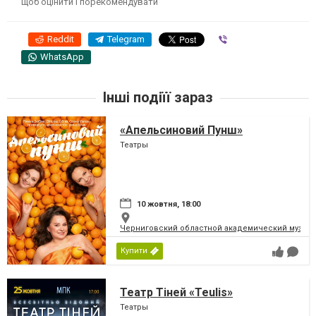
щоб оцінити і порекомендувати
Reddit
Telegram
Viber
WhatsApp
Інші подіїї зараз
«Апельсиновий Пунш»
Театры
10 жовтня, 18:00
Черниговский областной академический музыка
Купити
Театр Тіней «Teulis»
Театры