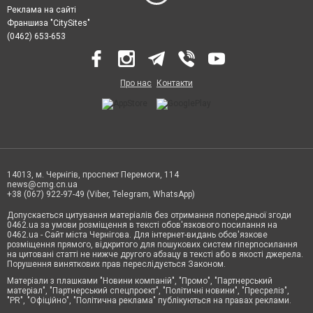
Реклама на сайті
Франшиза "CitySites"
(0462) 653-653
Про нас
Контакти
14013, м. Чернігів, проспект Перемоги, 114
news@cmg.cn.ua
+38 (067) 922-97-49 (Viber, Telegram, WhatsApp)
Допускається цитування матеріалів без отримання попередньої згоди
0462.ua за умови розміщення в тексті обов'язкового посилання на
0462.ua - Сайт міста Чернігова. Для інтернет-видань обов'язкове
розміщення прямого, відкритого для пошукових систем гіперпосилання
на цитовані статті не нижче другого абзацу в тексті або в якості джерела.
Порушення виняткових прав переслідується Законом.
Матеріали з плашками "Новини компаній", "Промо", "Партнерський
матеріал", "Партнерський спецпроєкт", "Політичні новини", "Пресреліз",
"PR", "Офіційно", "Політична реклама" публікуються на правах реклами.