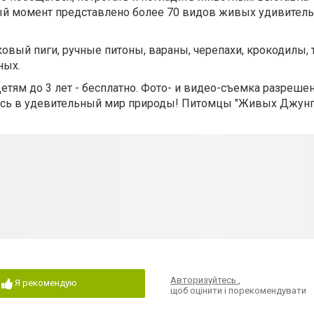
ый момент представлено более 70 видов живых удивител
ковый пиги, ручные питоны, вараны, черепахи, крокодилы,
ных.
 Детям до 3 лет - бесплатно. Фото- и видео-съемка разрешен
тесь в удевительный мир природы! Питомцы "Живых Джунг
Авторизуйтесь
,
Я рекомендую
щоб оцінити і порекомендувати