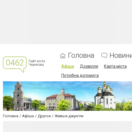
Головна
Новин
Афіша
Дозвілля
Карта міста
Потрібна допомога
Головна
Афіша
Другое
Живые джунгли