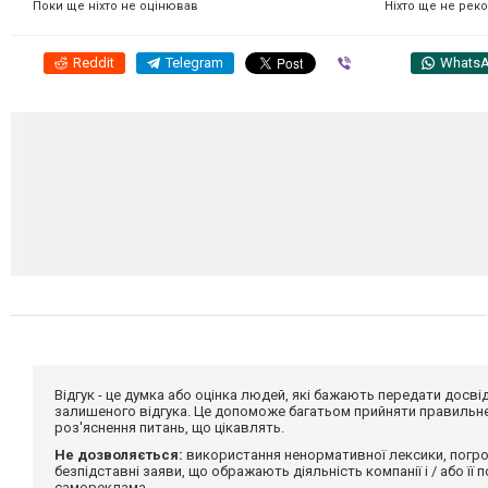
Ніхто ще не рек
Поки ще ніхто не оцінював
Reddit
Telegram
Viber
Whats
Відгук - це думка або оцінка людей, які бажають передати дос
залишеного відгука. Це допоможе багатьом прийняти правильне 
роз'яснення питань, що цікавлять.
Не дозволяється:
використання ненормативної лексики, погро
безпідставні заяви, що ображають діяльність компанії і / або її
самореклама.