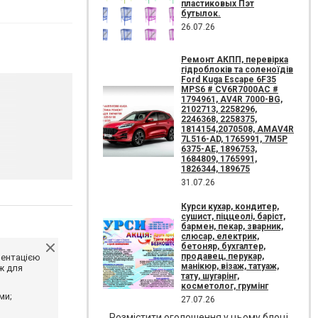
пластиковых Пэт
бутылок.
26.07.26
Ремонт АКПП, перевірка
гідроблоків та соленоїдів
Ford Kuga Escape 6F35
MPS6 # CV6R7000AC #
1794961, AV4R 7000-BG,
2102713, 2258296,
2246368, 2258375,
1814154,2070508, AMAV4R
7L516-AD, 1765991, 7M5P
6375-AE, 1896753,
1684809, 1765991,
1826344, 189675
31.07.26
Курси кухар, кондитер,
сушист, піццеолі, баріст,
бармен, пекар, зварник,
слюсар, електрик,
бетоняр, бухгалтер,
продавец, перукар,
ментацією
манікюр, візаж, татуаж,
ж для
тату, шугарінг,
косметолог, грумінг
ми;
27.07.26
Розмістити оголошення у цьому блоці