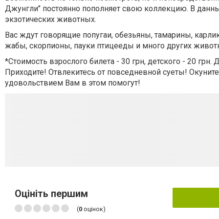
Джунгли" постоянно пополняет свою коллекцию. В данн
экзотических животных.
Вас ждут говорящие попугаи, обезьяны, тамарины, карли
жабы, скорпионы, пауки птицееды и много других живот
*Стоимость взрослого билета - 30 грн, детского - 20 грн.
Приходите! Отвлекитесь от повседневной суеты! Окуни
удовольствием Вам в этом помогут!
Оцініть першим
(
0
оцінок)