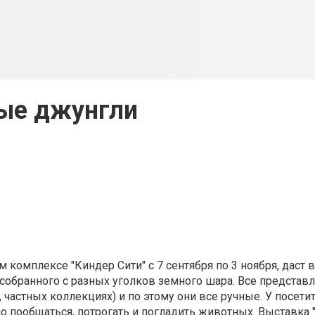
ые джунгли
м комплексе "Киндер Сити" c 7 сентября по 3 ноября, даст
 собранного с разных уголков земного шара. Все представ
частных коллекциях) и по этому они все ручные. У посети
но пообщаться, потрогать и погладить животных. Выставка