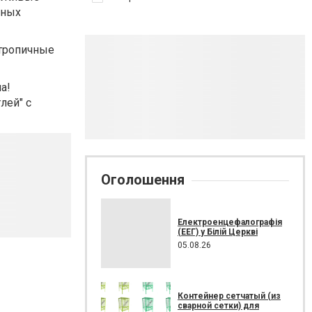
ьных
 тропичные
а!
лей" с
Оголошення
Електроенцефалографія
(ЕЕГ) у Білій Церкві
05.08.26
Контейнер сетчатый (из
сварной сетки) для