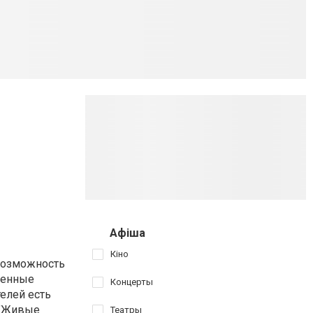
Афіша
Кіно
 возможность
ленные
Концерты
телей есть
 "Живые
Театры