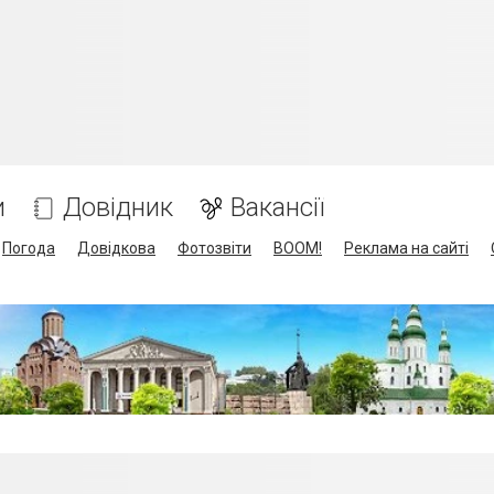
и
Довідник
Вакансії
Погода
Довідкова
Фотозвіти
BOOM!
Реклама на сайті