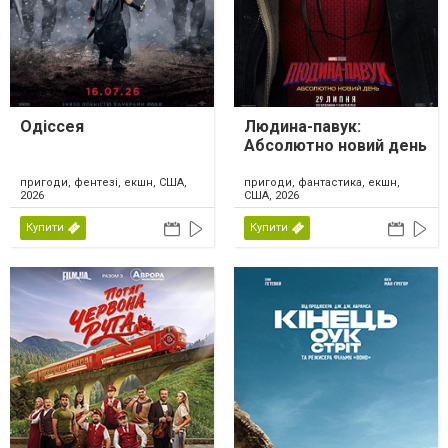
Одіссея
Людина-павук:
Абсолютно новий день
пригоди, фентезі, екшн, США,
пригоди, фантастика, екшн,
2026
США, 2026
Купити
Купити