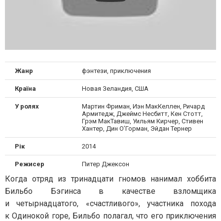
Жанр
фэнтези, приключения
Країна
Новая Зеландия, США
У ролях
Мартин Фриман, Иэн МакКеллен, Ричард
Армитедж, Джеймс Несбитт, Кен Стотт,
Грэм МакТавиш, Уильям Кирчер, Стивен
Хантер, Дин О’Горман, Эйдан Тернер
Рік
2014
Режисер
Питер Джексон
Когда отряд из тринадцати гномов нанимал хоббита
Бильбо Бэгинса в качестве взломщика
и четырнадцатого, «счастливого», участника похода
к Одинокой горе, Бильбо полагал, что его приключения