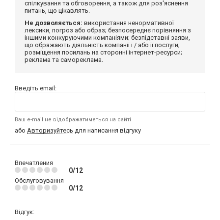
спілкування та обговорення, а також для роз'яснення
питань, що цікавлять.
Не дозволяється:
використання ненормативної
лексики, погроз або образ; безпосереднє порівняння з
іншими конкуруючими компаніями; безпідставні заяви,
що ображають діяльність компанії і / або її послуги;
розміщення посилань на сторонні інтернет-ресурси;
реклама та самореклама.
Введіть email:
Ваш e-mail не відображатиметься на сайті
або
Авторизуйтесь
для написання відгуку
Впечатления
0/12
Обслуговування
0/12
Відгук: