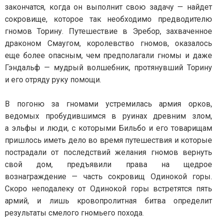
закончатся, когда он выполнит свою задачу — найдет
сокровище, которое так необходимо предводителю
гномов Торину. Путешествие в Эребор, захваченное
драконом Смаугом, королевство гномов, оказалось
еще более опасным, чем предполагали гномы и даже
Гэндальф — мудрый волшебник, протянувший Торину
и его отряду руку помощи.
В погоню за гномами устремилась армия орков,
ведомых пробудившимся в руинах древним злом,
а эльфы и люди, с которыми Бильбо и его товарищам
пришлось иметь дело во время путешествия и которые
пострадали от последствий желания гномов вернуть
свой дом, предъявили права на щедрое
вознаграждение — часть сокровищ Одинокой горы.
Скоро неподалеку от Одинокой горы встретятся пять
армий, и лишь кровопролитная битва определит
результаты смелого гномьего похода.