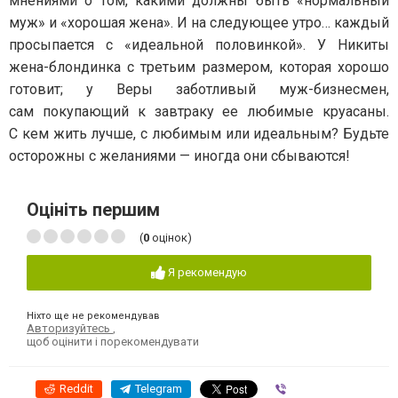
мнениями о том, какими должны быть «нормальный
муж» и «хорошая жена». И на следующее утро… каждый
просыпается с «идеальной половинкой». У Никиты
жена-блондинка с третьим размером, которая хорошо
готовит; у Веры заботливый муж-бизнесмен,
сам покупающий к завтраку ее любимые круасаны.
С кем жить лучше, с любимым или идеальным? Будьте
осторожны с желаниями — иногда они сбываются!
Оцініть першим
(
0
оцінок)
Я рекомендую
Ніхто ще не рекомендував
Авторизуйтесь
,
щоб оцінити і порекомендувати
Reddit
Telegram
Viber