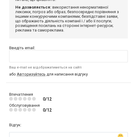
Не дозволяється:
використання ненормативної
лексики, погроз або образ; безпосереднє порівняння з
іншими конкуруючими компаніями; безпідставні заяви,
що ображають діяльність компанії і / або її послуги;
розміщення посилань на сторонні інтернет-ресурси;
реклама та самореклама.
Введіть email:
Ваш e-mail не відображатиметься на сайті
або
Авторизуйтесь
для написання відгуку
Впечатления
0/12
Обслуговування
0/12
Відгук: