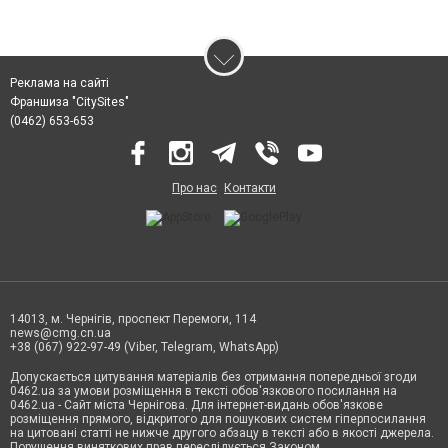
Реклама на сайті
Франшиза "CitySites"
(0462) 653-653
Про нас
Контакти
14013, м. Чернігів, проспект Перемоги, 114
news@cmg.cn.ua
+38 (067) 922-97-49 (Viber, Telegram, WhatsApp)
Допускається цитування матеріалів без отримання попередньої згоди
0462.ua за умови розміщення в тексті обов'язкового посилання на
0462.ua - Сайт міста Чернігова. Для інтернет-видань обов'язкове
розміщення прямого, відкритого для пошукових систем гіперпосилання
на цитовані статті не нижче другого абзацу в тексті або в якості джерела.
Порушення виняткових прав переслідується Законом.