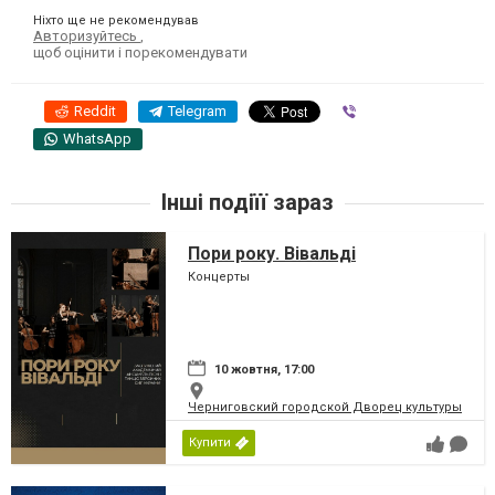
Ніхто ще не рекомендував
Авторизуйтесь
,
щоб оцінити і порекомендувати
Reddit
Telegram
Viber
WhatsApp
Інші подіїї зараз
Пори року. Вівальді
Концерты
10 жовтня, 17:00
Черниговский городской Дворец культуры
Купити