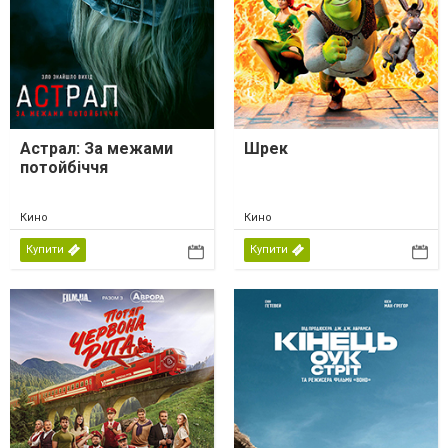
Астрал: За межами
Шрек
потойбіччя
Кино
Кино
Купити
Купити