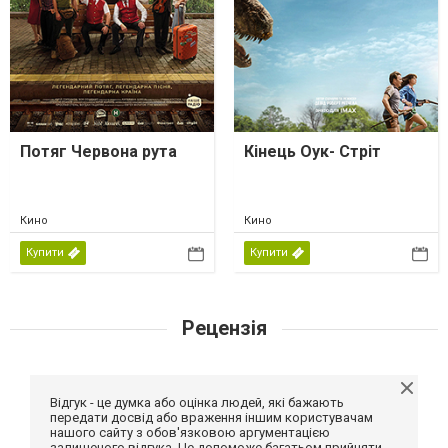
Потяг Червона рута
Кінець Оук- Стріт
Кино
Кино
Купити
Купити
Рецензія
Відгук - це думка або оцінка людей, які бажають
передати досвід або враження іншим користувачам
нашого сайту з обов'язковою аргументацією
залишеного відгука. Це допоможе багатьом прийняти