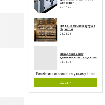
Generator
26.07.26
Піддони вживані купую в
Чернігові
03.08.26
Створення сайту
адвоката, юриста під ключ
05.08.26
Розмістити оголошення у цьому блоці
Додати