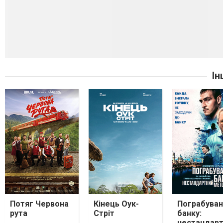
Ін
Потяг Червона
Кінець Оук-
Пограбуван
рута
Стріт
банку:
нестандар