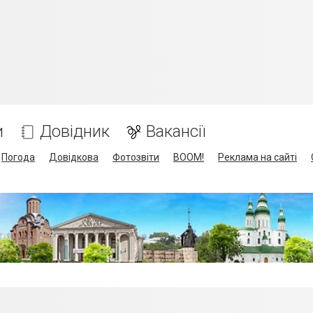
и
Довідник
Вакансії
Погода
Довідкова
Фотозвіти
BOOM!
Реклама на сайті