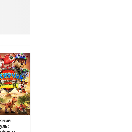
ячий
уль:
офільм