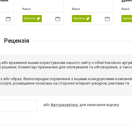
Кино
Кино
Кино
Купити
Купити
Купи
Рецензія
від або враження іншим користувачам нашого сайту з обов'язковою аргу
рішення. Коментарі призначені для спілкування та обговорення, а тако
з або образ; безпосереднє порівняння з іншими конкуруючими компанія
 послуги; розміщення посилань на сторонні інтернет-ресурси; реклама та
або
Авторизуйтесь
для написання відгуку