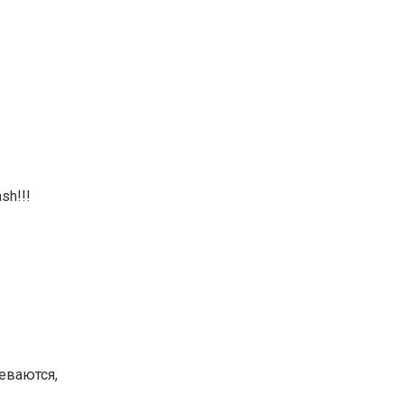
sh!!!
деваются,