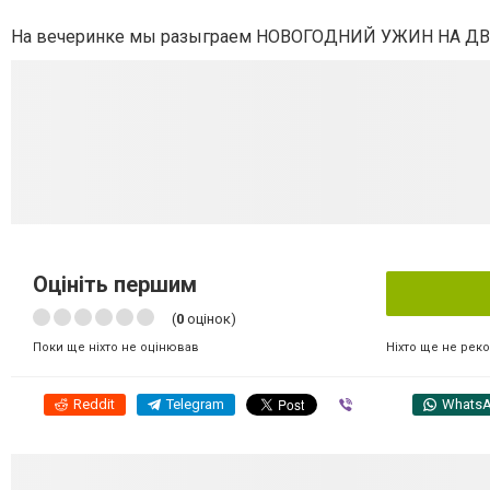
На вечеринке мы разыграем НОВОГОДНИЙ УЖИН НА ДВОИ
Оцініть першим
(
0
оцінок)
Ніхто ще не рек
Поки ще ніхто не оцінював
Reddit
Telegram
Viber
Whats