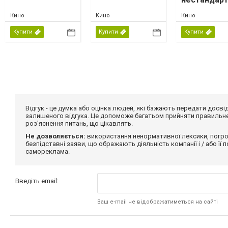
метод
Кино
Кино
Кино
Купити
Купити
Купити
Відгук - це думка або оцінка людей, які бажають передати дос
залишеного відгука. Це допоможе багатьом прийняти правильне 
роз'яснення питань, що цікавлять.
Не дозволяється:
використання ненормативної лексики, погро
безпідставні заяви, що ображають діяльність компанії і / або її
самореклама.
Введіть email:
Ваш e-mail не відображатиметься на сайті