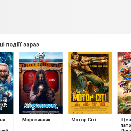
ші подіїї зараз
ня
Морозивник
Мотор Сіті
Щен
патр
тний
Дин