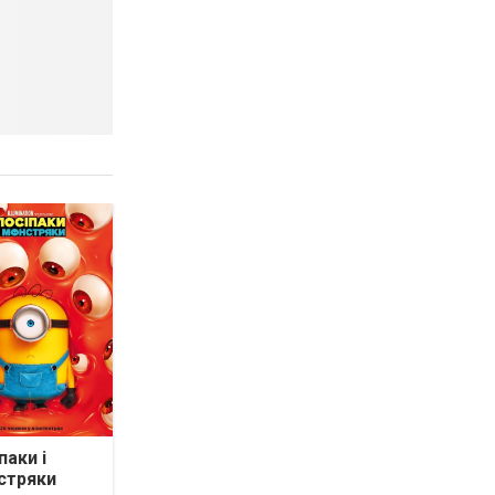
паки і
стряки