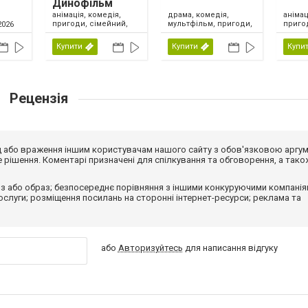
Динофільм
анімація, комедія,
драма, комедія,
анімац
пригоди, сімейний,
мультфільм, пригоди,
приго
2026
США, 2026
сімейний, фентезі,
США, 
США, 2026
Купити
Купити
Купи
Рецензія
від або враження іншим користувачам нашого сайту з обов'язковою аргу
рішення. Коментарі призначені для спілкування та обговорення, а тако
з або образ; безпосереднє порівняння з іншими конкуруючими компанія
 послуги; розміщення посилань на сторонні інтернет-ресурси; реклама та
або
Авторизуйтесь
для написання відгуку