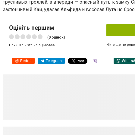
трусливых троллей, а впереди — опасный путь к замку Сн
застенчивый Кай, удалая Альфида и весёлая Лута не брос
Оцініть першим
(
0
оцінок)
Ніхто ще не рек
Поки ще ніхто не оцінював
Reddit
Telegram
Viber
Whats