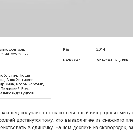
льм, фэнтези,
Рік
2014
ения, семейный
Режисер
Алексей Цицилин
лобыстин, Нюша
на, Анна Хилькевич,
др Уман, Игорь Бортник,
 Лихницкий, Роман
 Александр Гудков
 наконец получает этот шанс: северный ветер грозит миру
роллей достанутся тому, кто вызволит ее из снежного п
ействовать в одиночку. На нем доспехи из сковородок, з