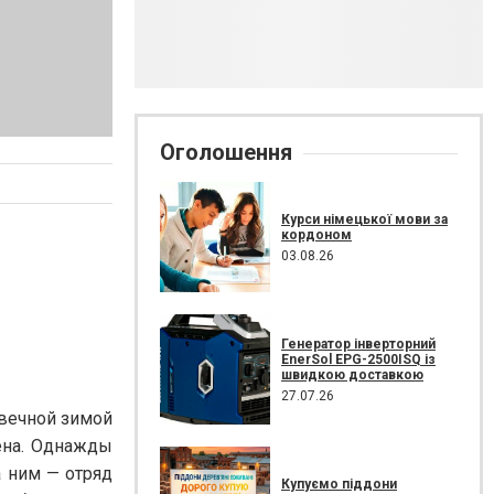
Оголошення
Курси німецької мови за
кордоном
03.08.26
Генератор інверторний
EnerSol EPG-2500ISQ із
швидкою доставкою
27.07.26
 вечной зимой
лена. Однажды
а ним — отряд
Купуємо піддони