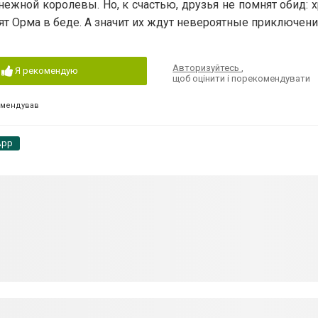
ежной королевы. Но, к счастью, друзья не помнят обид: х
ят Орма в беде. А значит их ждут невероятные приключени
Авторизуйтесь
,
Я рекомендую
щоб оцінити і порекомендувати
омендував
App