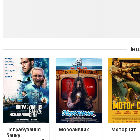
Ін
Пограбування
Морозивник
Мотор Сіті
банку: