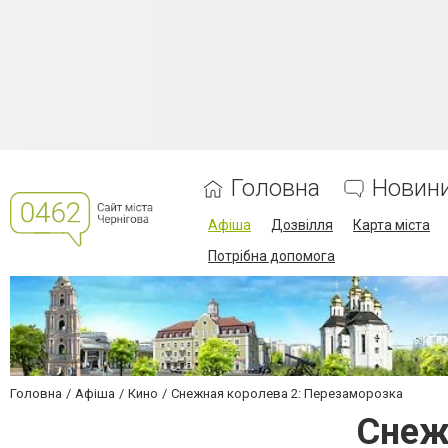
Головна
Новин
Афіша
Дозвілля
Карта міста
Потрібна допомога
Головна
Афіша
Кино
Снежная королева 2: Перезаморозка
Снеж