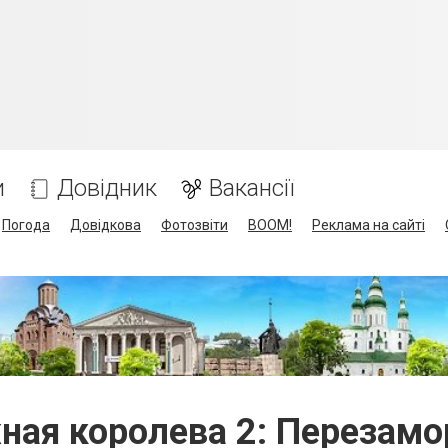
и
Довідник
Вакансії
Погода
Довідкова
Фотозвіти
BOOM!
Реклама на сайті
ная королева 2: Перезамо