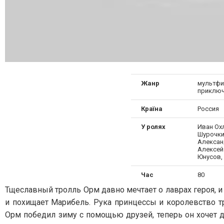
Жанр
мультфи
приключ
Країна
Россия
У ролях
Иван Ох
Шурочки
Алексан
Алексей
Юнусов,
Час
80
Тщеславный тролль Орм давно мечтает о лаврах героя, и
и похищает Марибель. Рука принцессы и королевство т
Орм победил зиму с помощью друзей, теперь он хочет д