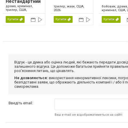
Нестандартний
метод
драма, кримінал,
трилер, жахи, США,
бойовик, драма,
трилер, США,
2026
кримінал, США, 
Великобританія,
Ірландія, 2026
Купити
Купити
Купити
Відгук - це думка або оцінка людей, які бажають передати дос
залишеного відгука. Це допоможе багатьом прийняти правильне 
роз'яснення питань, що цікавлять.
Не дозволяється:
використання ненормативної лексики, погро
безпідставні заяви, що ображають діяльність компанії і / або її
самореклама.
Введіть email:
Ваш e-mail не відображатиметься на сайті