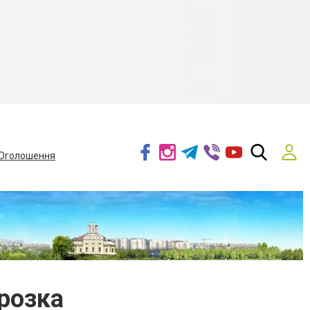
Оголошення
розка