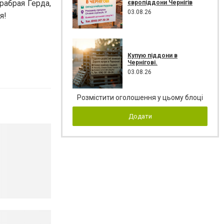
рабрая Герда,
європіддони Чернігів
03.08.26
я!
Купую піддони в
Чернігові.
03.08.26
Розмістити оголошення у цьому блоці
Додати