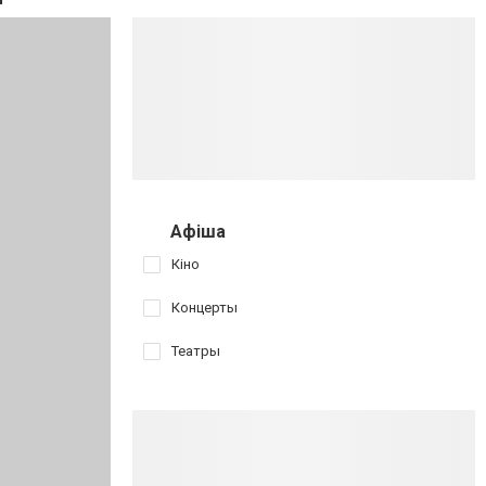
Афіша
Кіно
Концерты
Театры