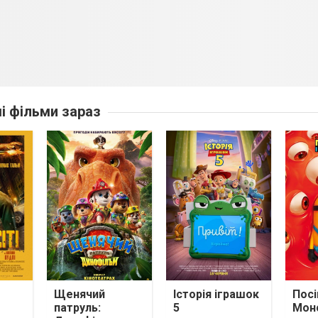
ші фільми зараз
Щенячий
Історія іграшок
Посі
патруль:
5
Мон