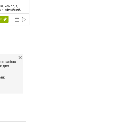
ія, комедія,
ди, сімейний,
2026
ти
ментацією
ж для
ми;