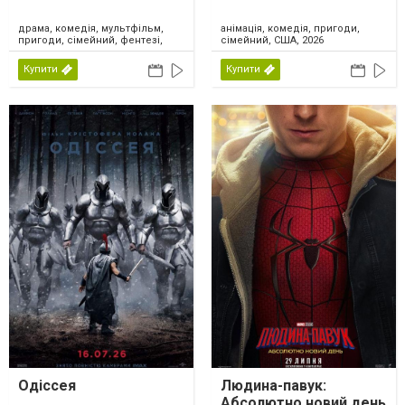
драма, комедія, мультфільм,
анімація, комедія, пригоди,
пригоди, сімейний, фентезі,
сімейний, США, 2026
США, 2026
Купити
Купити
Одіссея
Людина-павук:
Абсолютно новий день