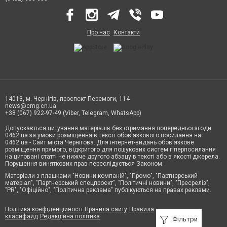
Про нас
Контакти
14013, м. Чернігів, проспект Перемоги, 114
news@cmg.cn.ua
+38 (067) 922-97-49 (Viber, Telegram, WhatsApp)
Допускається цитування матеріалів без отримання попередньої згоди
0462.ua за умови розміщення в тексті обов'язкового посилання на
0462.ua - Сайт міста Чернігова. Для інтернет-видань обов'язкове
розміщення прямого, відкритого для пошукових систем гіперпосилання
на цитовані статті не нижче другого абзацу в тексті або в якості джерела.
Порушення виняткових прав переслідується Законом.
Матеріали з плашками "Новини компаній", "Промо", "Партнерський
матеріал", "Партнерський спецпроєкт", "Політичні новини", "Пресреліз",
"PR", "Офіційно", "Політична реклама" публікуються на правах реклами.
Політика конфіденційності
Правила сайту
Правила
класифайд
Редакційна політика
Фільтри