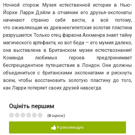
Ночной сторож Музея естественной истории в Нью-
Йорке Ларри Дэйли в отчаянии: его друзья-экспонаты
начинают странно себя вести, а всё потому,
что оживляющая их древнеегипетская золотая пластина
разрушается. Только отец фараона Ахкменра знает тайну
магического артефакта, но вот беда — его мумия далеко,
она выставлена в Британском музее естествознания!
Команда любимых героев предпринимает
беспрецедентное путешествие в Лондон. Они должны
объединиться с британскими экспонатами и рискнуть
всем, чтобы восстановить золотую пластину до того,
как Ларри потеряет своих друзей навсегда.
Оцініть першим
(
0
оцінок)
Я рекомендую