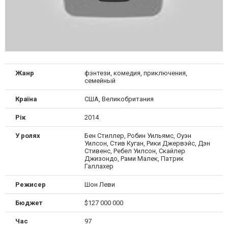
Жанр
фэнтези, комедия, приключения,
семейный
Країна
США, Великобритания
Рік
2014
У ролях
Бен Стиллер, Робин Уильямс, Оуэн
Уилсон, Стив Куган, Рики Джервэйс, Дэн
Стивенс, Ребел Уилсон, Скайлер
Джизондо, Рами Малек, Патрик
Галлахер
Режисер
Шон Леви
Бюджет
$127 000 000
Час
97