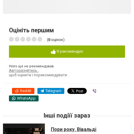
Оцініть першим
(
0
оцінок)
Я рекомендую
Ніхто ще не рекомендував
Авторизуйтесь
,
щоб оцінити і порекомендувати
Reddit
Telegram
Viber
WhatsApp
Інші подіїї зараз
Пори року. Вівальді