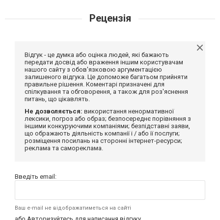
Рецензія
Відгук - це думка або оцінка людей, які бажають
передати досвід або враження іншим користувачам
нашого сайту з обов'язковою аргументацією
залишеного відгука. Це допоможе багатьом прийняти
правильне рішення. Коментарі призначені для
спілкування та обговорення, а також для роз'яснення
питань, що цікавлять.
Не дозволяється:
використання ненормативної
лексики, погроз або образ; безпосереднє порівняння з
іншими конкуруючими компаніями; безпідставні заяви,
що ображають діяльність компанії і / або її послуги;
розміщення посилань на сторонні інтернет-ресурси;
реклама та самореклама.
Введіть email:
Ваш e-mail не відображатиметься на сайті
або
Авторизуйтесь
для написання відгуку