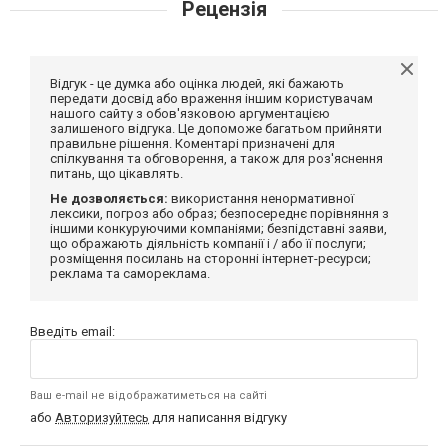
Рецензія
Відгук - це думка або оцінка людей, які бажають
передати досвід або враження іншим користувачам
нашого сайту з обов'язковою аргументацією
залишеного відгука. Це допоможе багатьом прийняти
правильне рішення. Коментарі призначені для
спілкування та обговорення, а також для роз'яснення
питань, що цікавлять.
Не дозволяється:
використання ненормативної
лексики, погроз або образ; безпосереднє порівняння з
іншими конкуруючими компаніями; безпідставні заяви,
що ображають діяльність компанії і / або її послуги;
розміщення посилань на сторонні інтернет-ресурси;
реклама та самореклама.
Введіть email:
Ваш e-mail не відображатиметься на сайті
або
Авторизуйтесь
для написання відгуку