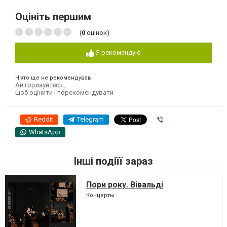
Оцініть першим
(
0
оцінок)
Я рекомендую
Ніхто ще не рекомендував
Авторизуйтесь
,
щоб оцінити і порекомендувати
Reddit
Telegram
Viber
WhatsApp
Інші подіїї зараз
Пори року. Вівальді
Концерты