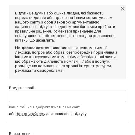
Відгук - це думка або оцінка людей, які бажають
передати досвід або враження іншим користувачам
нашого сайту з обов'язковою аргументацією
залишеного відгука. Це допоможе багатьом прийняти
правильне рішення. Коментарі призначені для
спілкування та обговорення, а також для роз'яснення
питань, що цікавлять.
Не дозволяється:
використання ненормативної
лексики, погроз або образ; безпосереднє порівняння з
іншими конкуруючими компаніями; безпідставні заяви,
що ображають діяльність компанії і / або її послуги;
розміщення посилань на сторонні інтернет-ресурси;
реклама та самореклама.
Введіть email:
Ваш e-mail не відображатиметься на сайті
або
Авторизуйтесь
для написання відгуку
Впечатления