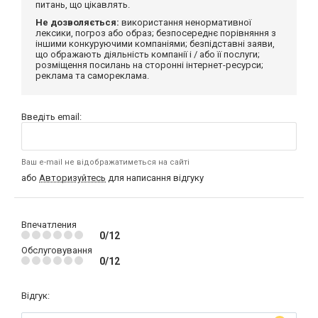
питань, що цікавлять.
Не дозволяється:
використання ненормативної
лексики, погроз або образ; безпосереднє порівняння з
іншими конкуруючими компаніями; безпідставні заяви,
що ображають діяльність компанії і / або її послуги;
розміщення посилань на сторонні інтернет-ресурси;
реклама та самореклама.
Введіть email:
Ваш e-mail не відображатиметься на сайті
або
Авторизуйтесь
для написання відгуку
Впечатления
0/12
Обслуговування
0/12
Відгук: