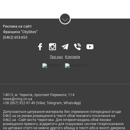
Реклама на сайті
Франшиза "CitySites"
(0462) 653-653
Про нас
Контакти
14013, м. Чернігів, проспект Перемоги, 114
news@cmg.cn.ua
+38 (067) 922-97-49 (Viber, Telegram, WhatsApp)
Допускається цитування матеріалів без отримання попередньої згоди
0462.ua за умови розміщення в тексті обов'язкового посилання на
0462.ua - Сайт міста Чернігова. Для інтернет-видань обов'язкове
розміщення прямого, відкритого для пошукових систем гіперпосилання
на цитовані статті не нижче другого абзацу в тексті або в якості джерела.