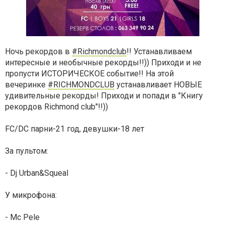
Ночь рекордов в
#Richmondclub
!! Устанавливаем
интересные и необычные рекорды!!)) Приходи и не
пропусти ИСТОРИЧЕСКОЕ событие!! На этой
вечеринке
#RICHMONDCLUB
устанавливает НОВЫЕ
удивительные рекорды! Приходи и попади в "Книгу
рекордов Richmond club"!!))
FC/DC парни-21 год, девушки-18 лет
За пультом:
- Dj Urban&Squeal
У микрофона:
- Mc Pele