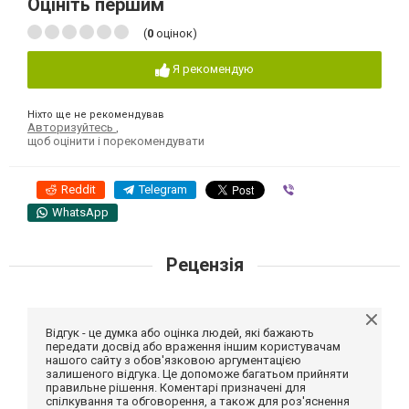
Оцініть першим
(
0
оцінок)
Я рекомендую
Ніхто ще не рекомендував
Авторизуйтесь
,
щоб оцінити і порекомендувати
Reddit
Telegram
Viber
WhatsApp
Рецензія
Відгук - це думка або оцінка людей, які бажають
передати досвід або враження іншим користувачам
нашого сайту з обов'язковою аргументацією
залишеного відгука. Це допоможе багатьом прийняти
правильне рішення. Коментарі призначені для
спілкування та обговорення, а також для роз'яснення