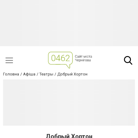
Головна
Афіша
Театры
Добрый Хортон
Добрый Хортон