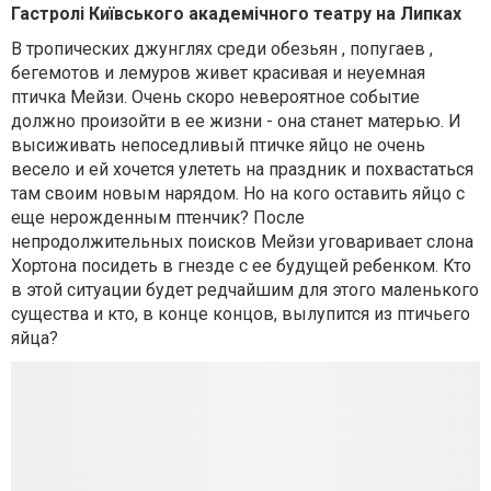
Гастролі Київського академічного театру на Липках
В тропических джунглях среди обезьян , попугаев ,
бегемотов и лемуров живет красивая и неуемная
птичка Мейзи. Очень скоро невероятное событие
должно произойти в ее жизни - она ​​станет матерью. И
высиживать непоседливый птичке яйцо не очень
весело и ей хочется улететь на праздник и похвастаться
там своим новым нарядом. Но на кого оставить яйцо с
еще нерожденным птенчик? После
непродолжительных поисков Мейзи уговаривает слона
Хортона посидеть в гнезде с ее будущей ребенком. Кто
в этой ситуации будет редчайшим для этого маленького
существа и кто, ​​в конце концов, вылупится из птичьего
яйца?