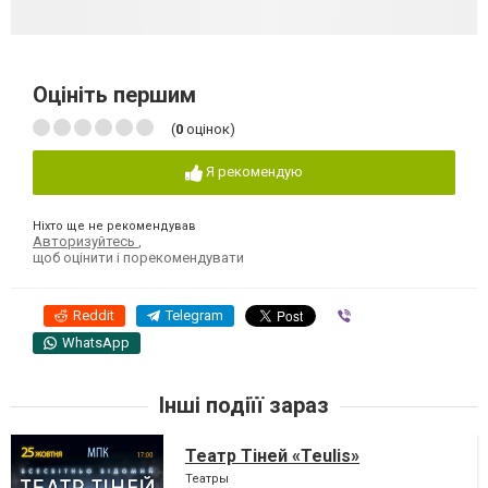
Оцініть першим
(
0
оцінок)
Я рекомендую
Ніхто ще не рекомендував
Авторизуйтесь
,
щоб оцінити і порекомендувати
Reddit
Telegram
Viber
WhatsApp
Інші подіїї зараз
Театр Тіней «Teulis»
Театры