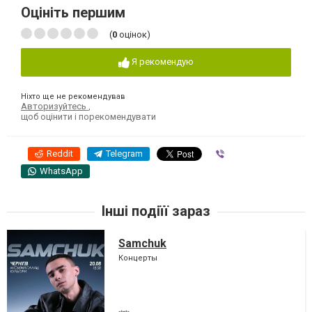
Оцініть першим
(
0
оцінок)
Я рекомендую
Ніхто ще не рекомендував
Авторизуйтесь
,
щоб оцінити і порекомендувати
Reddit
Telegram
Viber
WhatsApp
Інші подіїї зараз
Samchuk
Концерты