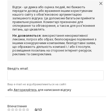
Відгук - це думка або оцінка людей, які бажають
передати досвід або враження іншим користувачам
нашого сайту з обов'язковою аргументацією
залишеного відгука. Це допоможе багатьом прийняти
правильне рішення. Коментарі призначені для
спілкування та обговорення, а також для роз'яснення
питань, що цікавлять.
Не дозволяється:
використання ненормативної
лексики, погроз або образ; безпосереднє порівняння з
іншими конкуруючими компаніями; безпідставні заяви,
що ображають діяльність компанії і / або її послуги;
розміщення посилань на сторонні інтернет-ресурси;
реклама та самореклама.
Введіть email:
Ваш e-mail не відображатиметься на сайті
або
Авторизуйтесь
для написання відгуку
Впечатления
0/12