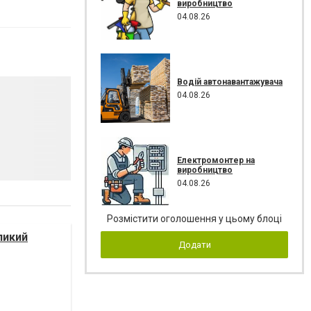
виробництво
04.08.26
Водій автонавантажувача
04.08.26
Електромонтер на
виробництво
04.08.26
Розмістити оголошення у цьому блоці
ликий
Додати