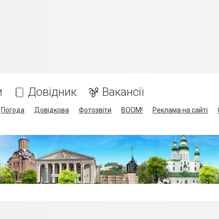
и
Довідник
Вакансії
Погода
Довідкова
Фотозвіти
BOOM!
Реклама на сайті