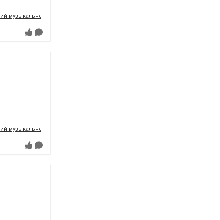
ий музыкально-драматический театр имени Т.Г.Шевченко
ий музыкально-драматический театр имени Т.Г.Шевченко