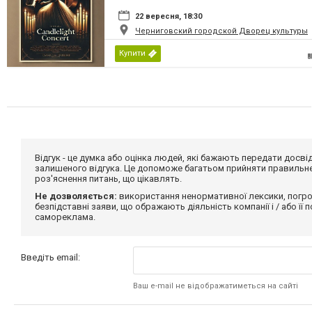
22 вересня, 18:30
Черниговский городской Дворец культуры
Купити
Відгук - це думка або оцінка людей, які бажають передати дос
залишеного відгука. Це допоможе багатьом прийняти правильне 
роз'яснення питань, що цікавлять.
Не дозволяється:
використання ненормативної лексики, погро
безпідставні заяви, що ображають діяльність компанії і / або її
самореклама.
Введіть email:
Ваш e-mail не відображатиметься на сайті