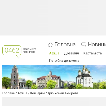
Головна
Новин
Афіша
Дозвілля
Карта міста
Потрібна допомога
Головна
Афіша
Концерты
Тріо Усейна Бекірова