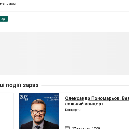
омендував
App
ші подіїї зараз
Олександр Пономарьов. Ве
сольний концерт
Концерты
27 вересня, 17:00