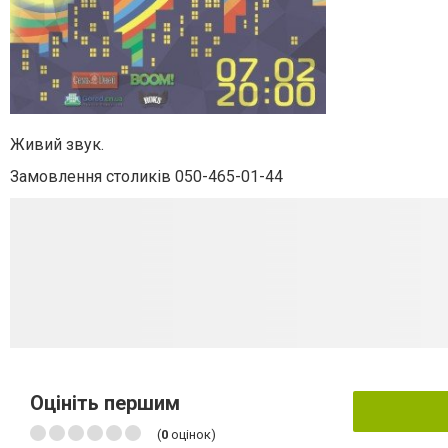
Живий звук.
Замовлення столиків 050-465-01-44
Оцініть першим
(
0
оцінок)