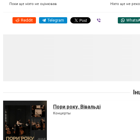
Ніхто ще не рек
Поки ще ніхто не оцінював
Reddit
Telegram
Viber
Whats
Ін
Пори року. Вівальді
Концерты