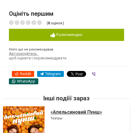
Оцініть першим
(
0
оцінок)
Я рекомендую
Ніхто ще не рекомендував
Авторизуйтесь
,
щоб оцінити і порекомендувати
Reddit
Telegram
Viber
WhatsApp
Інші подіїї зараз
«Апельсиновий Пунш»
Театры