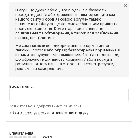
Відгук - це думка або оцінка людей, які бажають
передати досвід або враження іншим користувачам
нашого сайту з обов'язковою аргументацією
залишеного відгука. Це допоможе багатьом прийняти
правильне рішення. Коментарі призначені для
спілкування та обговорення, а також для роз'яснення
питань, що цікавлять.
Не дозволяється:
використання ненормативної
лексики, погроз або образ; безпосереднє порівняння з
іншими конкуруючими компаніями; безпідставні заяви,
що ображають діяльність компанії і / або її послуги;
розміщення посилань на сторонні інтернет-ресурси;
реклама та самореклама.
Введіть email:
Ваш e-mail не відображатиметься на сайті
або
Авторизуйтесь
для написання відгуку
Впечатления
0/12