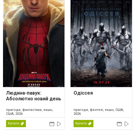
Людина-павук:
Одіссея
Абсолютно новий день
пригоди, фантастика, екшн,
пригоди, фентезі, екшн, США,
США, 2026
2026
Купити
Купити