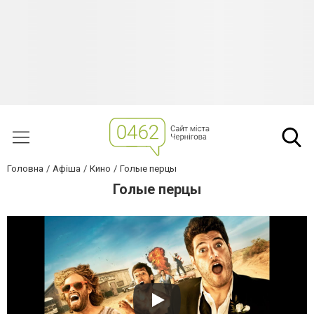
Головна
Афіша
Кино
Голые перцы
Голые перцы