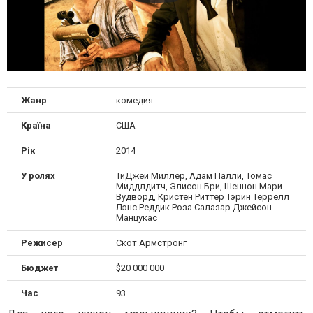
Жанр
комедия
Країна
США
Рік
2014
У ролях
ТиДжей Миллер, Адам Палли, Томас
Миддлдитч, Элисон Бри, Шеннон Мари
Вудворд, Кристен Риттер Тэрин Террелл
Лэнс Реддик Роза Салазар Джейсон
Манцукас
Режисер
Скот Армстронг
Бюджет
$20 000 000
Час
93