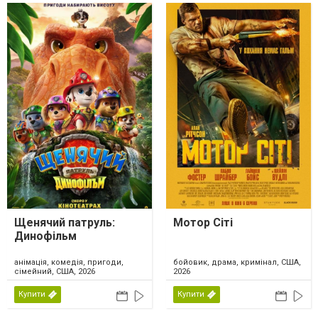
Щенячий патруль:
Мотор Сіті
Динофільм
анімація, комедія, пригоди,
бойовик, драма, кримінал, США,
сімейний, США, 2026
2026
Купити
Купити