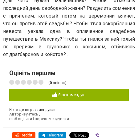
Для чего нужен мальчишник? Чтобы отметить
последний день свободной жизни? Разделить сомнения
с приятелем, который потом на церемонии вякнет,
что он против этой свадьбы? Чтобы твоя оскорбленная
невеста уехала одна в оплаченное свадебное
путешествие в Мексику? Чтобы ты гнался за ней голый
по прериям в грузовике с кокаином, отбиваясь
от драгбаронов и койотов? …
Оцініть першим
(
0
оцінок)
Я рекомендую
Ніхто ще не рекомендував
Авторизуйтесь
,
щоб оцінити і порекомендувати
Reddit
Telegram
Viber