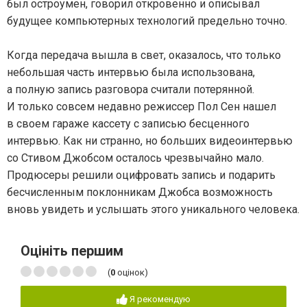
был остроумен, говорил откровенно и описывал
будущее компьютерных технологий предельно точно.
Когда передача вышла в свет, оказалось, что только
небольшая часть интервью была использована,
а полную запись разговора считали потерянной.
И только совсем недавно режиссер Пол Сен нашел
в своем гараже кассету с записью бесценного
интервью. Как ни странно, но больших видеоинтервью
со Стивом Джобсом осталось чрезвычайно мало.
Продюсеры решили оцифровать запись и подарить
бесчисленным поклонникам Джобса возможность
вновь увидеть и услышать этого уникального человека.
Оцініть першим
(
0
оцінок)
Я рекомендую