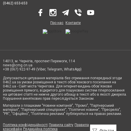
(0462) 653-653
Про нас
Контакти
14013, м. Чернігів, проспект Перемоги, 114
news@cmg.cn.ua
+38 (067) 922-97-49 (Viber, Telegram, WhatsApp)
Допускається цитування матеріалів без отримання попередньої згоди
0462.ua за умови розміщення в тексті обов'язкового посилання на
0462.ua - Сайт міста Чернігова. Для інтернет-видань обов'язкове
розміщення прямого, відкритого для пошукових систем гіперпосилання
на цитовані статті не нижче другого абзацу в тексті або в якості джерела.
Порушення виняткових прав переслідується Законом.
Матеріали з плашками "Новини компаній", "Промо", "Партнерський
матеріал", "Партнерський спецпроєкт", "Політичні новини", "Пресреліз",
"PR", "Офіційно", "Політична реклама" публікуються на правах реклами.
Політика конфіденційності
Правила сайту
Правила
класифайд
Редакційна політика
Фільтри