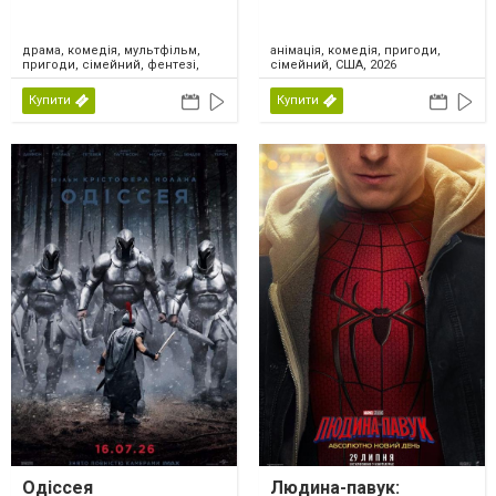
драма, комедія, мультфільм,
анімація, комедія, пригоди,
пригоди, сімейний, фентезі,
сімейний, США, 2026
США, 2026
Купити
Купити
Одіссея
Людина-павук: