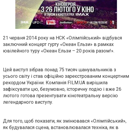
21 червня 2014 року на НСК «Олімпійський» відбувся
заключний концерт гурту «Океан Ельзи» в рамках
ювілейного туру «Океан Ельзи – 20 років разом!».
Цей виступ зібрав понад 75 тисяч шанувальників з
усього світу і став офіційно зареєстрованим концертним
рекордом України. Компанія FILM.UA вирішила
зафіксувати цю, безумовно, історичну подію і вже 26
лютого готова презентувати кінотеатральну версію
легендарного виступу.
Для того, щоб показати, як змінювався «Олімпійський»,
як будувалася сцена, встановлювалася техніка, як в