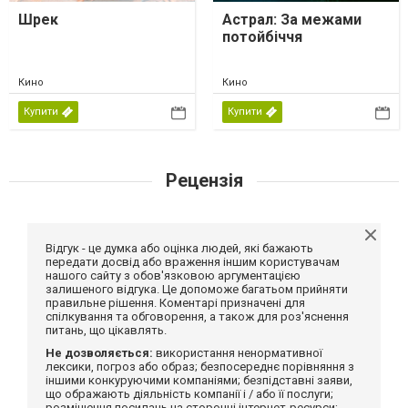
Шрек
Астрал: За межами
потойбіччя
Кино
Кино
Купити
Купити
Рецензія
Відгук - це думка або оцінка людей, які бажають
передати досвід або враження іншим користувачам
нашого сайту з обов'язковою аргументацією
залишеного відгука. Це допоможе багатьом прийняти
правильне рішення. Коментарі призначені для
спілкування та обговорення, а також для роз'яснення
питань, що цікавлять.
Не дозволяється:
використання ненормативної
лексики, погроз або образ; безпосереднє порівняння з
іншими конкуруючими компаніями; безпідставні заяви,
що ображають діяльність компанії і / або її послуги;
розміщення посилань на сторонні інтернет-ресурси;