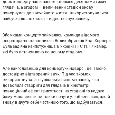
день концерту чаша наповнювалася десятками тисяч
глядачів, а згодом — величезний стадіон знову
повернувся до звичайного життя, використовувалися
найсучасніші технології відео та звукозапису.
Зйомками концерту займалась команда відомого
оператора-постановника з Великобританії Енді Хорнера.
Була задіяна найпотужніша в Україні ПТС та 17 камер,
які було встановлено по всьому стадіону.
Але найголовніше для концерту-кіноверсії це, звісно,
достовірно відтворений звук. Під час зйомок
використовувалася унікальна система запису, яка
дозволила створити для глядача в кінотеатрі
повноцінний ефект присутності на стадіоні та надала
йому можливість не тільки почути улюблені пісні, але й
знову відчути себе частиною того, що відбувається.