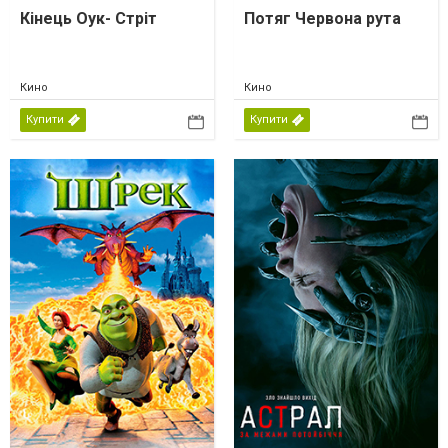
Кінець Оук- Стріт
Потяг Червона рута
Кино
Кино
Купити
Купити