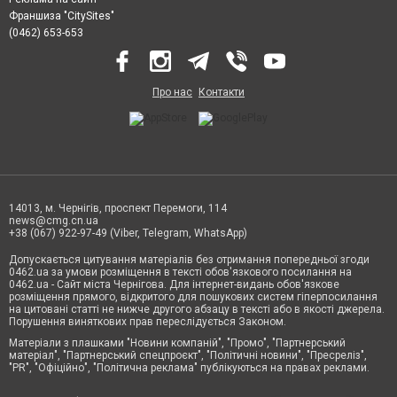
Франшиза "CitySites"
(0462) 653-653
Про нас
Контакти
14013, м. Чернігів, проспект Перемоги, 114
news@cmg.cn.ua
+38 (067) 922-97-49 (Viber, Telegram, WhatsApp)
Допускається цитування матеріалів без отримання попередньої згоди
0462.ua за умови розміщення в тексті обов'язкового посилання на
0462.ua - Сайт міста Чернігова. Для інтернет-видань обов'язкове
розміщення прямого, відкритого для пошукових систем гіперпосилання
на цитовані статті не нижче другого абзацу в тексті або в якості джерела.
Порушення виняткових прав переслідується Законом.
Матеріали з плашками "Новини компаній", "Промо", "Партнерський
матеріал", "Партнерський спецпроєкт", "Політичні новини", "Пресреліз",
"PR", "Офіційно", "Політична реклама" публікуються на правах реклами.