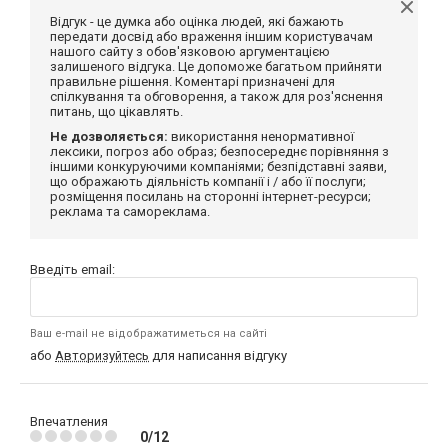
Відгук - це думка або оцінка людей, які бажають
передати досвід або враження іншим користувачам
нашого сайту з обов'язковою аргументацією
залишеного відгука. Це допоможе багатьом прийняти
правильне рішення. Коментарі призначені для
спілкування та обговорення, а також для роз'яснення
питань, що цікавлять.
Не дозволяється:
використання ненормативної
лексики, погроз або образ; безпосереднє порівняння з
іншими конкуруючими компаніями; безпідставні заяви,
що ображають діяльність компанії і / або її послуги;
розміщення посилань на сторонні інтернет-ресурси;
реклама та самореклама.
Введіть email:
Ваш e-mail не відображатиметься на сайті
або
Авторизуйтесь
для написання відгуку
Впечатления
0/12