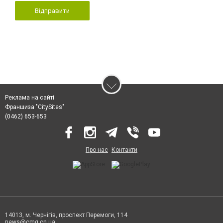
Відправити
Реклама на сайті
Франшиза "CitySites"
(0462) 653-653
Про нас
Контакти
14013, м. Чернігів, проспект Перемоги, 114
news@cmg.cn.ua