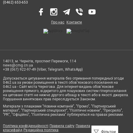
(0462) 653-653
Про нас
Контакти
14013, м. Чернігів, проспект Перемоги, 114
news@cmg.cn.ua
+38 (067) 922-97-49 (Viber, Telegram, WhatsApp)
Допускається цитування матеріалів без отримання попередньої згоди
0462.ua за умови розміщення в тексті обов'язкового посилання на
0462.ua - Сайт міста Чернігова. Для інтернет-видань обов'язкове
розміщення прямого, відкритого для пошукових систем гіперпосилання
на цитовані статті не нижче другого абзацу в тексті або в якості джерела.
Порушення виняткових прав переслідується Законом.
Матеріали з плашками "Новини компаній", "Промо", "Партнерський
матеріал", "Партнерський спецпроєкт", "Політичні новини", "Пресреліз",
"PR", "Офіційно", "Політична реклама" публікуються на правах реклами.
Політика конфіденційності
Правила сайту
Правила
класифайд
Редакційна політика
Фільтри