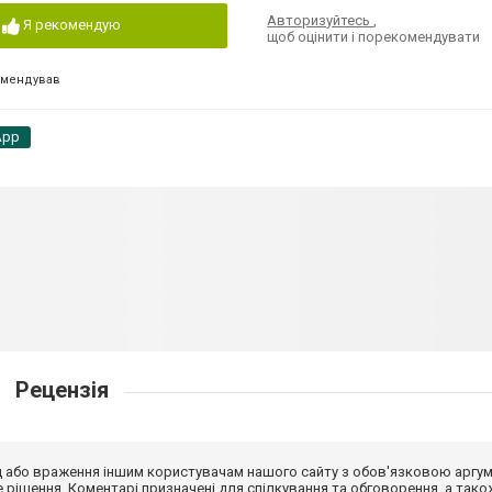
Авторизуйтесь
,
Я рекомендую
щоб оцінити і порекомендувати
омендував
App
Рецензія
від або враження іншим користувачам нашого сайту з обов'язковою аргу
рішення. Коментарі призначені для спілкування та обговорення, а тако