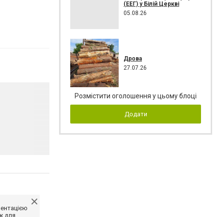
(ЕЕГ) у Білій Церкві
05.08.26
Дрова
27.07.26
Розмістити оголошення у цьому блоці
Додати
ментацією
ж для