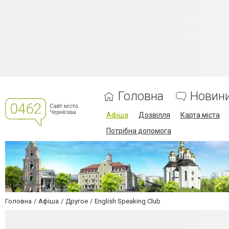
Головна
Новин
Афіша
Дозвілля
Карта міста
Потрібна допомога
Головна
Афіша
Другое
English Speaking Club