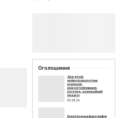
Оголошення
Для дітей:
нейропсихологічна
корекція,
кінезіотейпування,
логопед, корекційний
педагог
05.08.26
Електроенцефалографія