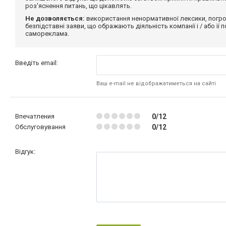
роз'яснення питань, що цікавлять.
Не дозволяється:
використання ненормативної лексики, погро
безпідставні заяви, що ображають діяльність компанії і / або її
самореклама.
Введіть email:
Ваш e-mail не відображатиметься на сайті
Впечатления
0/12
Обслуговування
0/12
Відгук: