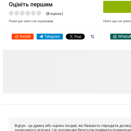
Оцініть першим
(
0
оцінок)
Ніхто ще не рек
Поки ще ніхто не оцінював
Reddit
Telegram
Viber
Whats
Відгук - це думка або оцінка людей, які бажають передати дос
залишеного відгука. Це допоможе багатьом прийняти правильне 