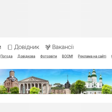
и
Довідник
Вакансії
Погода
Довідкова
Фотозвіти
BOOM!
Реклама на сайті