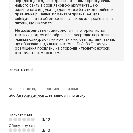
передати досвід або враження іншим користувачам
нашого сайту з обов'язковою аргументацією
залишеного відгука. Це допоможе багатьом прийняти
правильне рішення. Коментарі призначені для
спілкування та обговорення, а також для роз'яснення
питань, що цікавлять.
Не дозволяється:
використання ненормативної
лексики, погроз або образ; безпосереднє порівняння з
іншими конкуруючими компаніями; безпідставні заяви,
що ображають діяльність компанії і / або її послуги;
розміщення посилань на сторонні інтернет-ресурси;
реклама та самореклама.
Введіть email:
Ваш e-mail не відображатиметься на сайті
або
Авторизуйтесь
для написання відгуку
Впечатления
0/12
Обслуговування
0/12