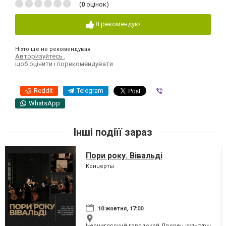
(
0
оцінок)
Я рекомендую
Ніхто ще не рекомендував
Авторизуйтесь
,
щоб оцінити і порекомендувати
Reddit
Telegram
Viber
WhatsApp
Інші подіїї зараз
Пори року. Вівальді
Концерты
10 жовтня, 17:00
Черниговский городской Дворец культуры