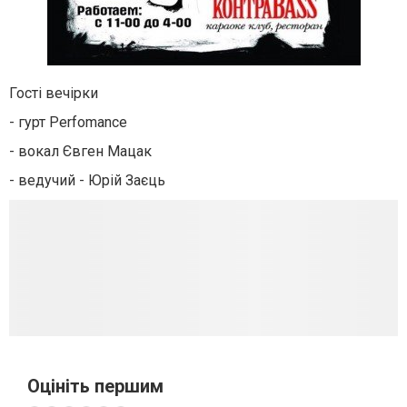
Гості вечірки
- гурт Perfomance
- вокал Євген Мацак
- ведучий - Юрій Заєць
Оцініть першим