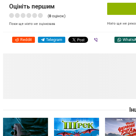
Оцініть першим
(
0
оцінок)
Ніхто ще не рек
Поки ще ніхто не оцінював
Reddit
Telegram
Viber
Whats
Ін