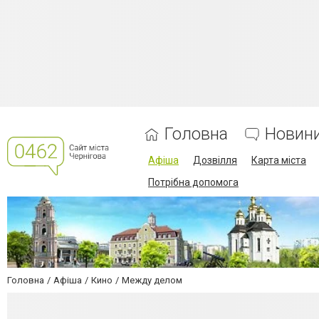
Головна
Новин
Афіша
Дозвілля
Карта міста
Потрібна допомога
Головна
Афіша
Кино
Между делом