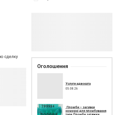
ую сделку
Оголошення
Услуги адвоката
05.08.26
.Пломби – засувки
номерні для пломбування
тари.Пломби затяжки