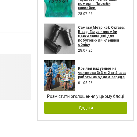
номерні. Пломби
наклейки.
28.07.26
Самгаз(Метрікс); Октава;
Візар; Галус - пломби
цвяхи свинцеві для
побутових лічильників
обліку
28.07.26
Крылья надувные на
человека 3х3 м 2 кг 4 часа
работы на одном заряде
01.08.26
Розмістити оголошення у цьому блоці
Додати