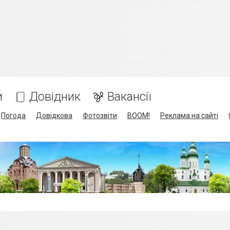
и
Довідник
Вакансії
Погода
Довідкова
Фотозвіти
BOOM!
Реклама на сайті