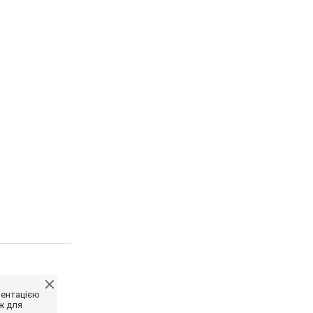
ментацією
ж для