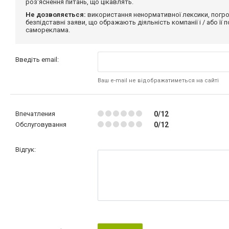
роз'яснення питань, що цікавлять.
Не дозволяється:
використання ненормативної лексики, погро
безпідставні заяви, що ображають діяльність компанії і / або її
самореклама.
Введіть email:
Ваш e-mail не відображатиметься на сайті
Впечатления
0/12
Обслуговування
0/12
Відгук: