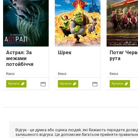
Астрал: За
Шрек
Потяг Черв
межами
рута
потойбіччя
Кино
Кино
Кино
Купити
Купити
Купити
Відгук - це думка або оцінка людей, які бажають передати дос
залишеного відгука. Це допоможе багатьом прийняти правильне 