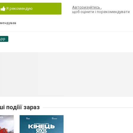
Авторизуйтесь
,
Я рекомендую
щоб оцінити і порекомендувати
омендував
App
ші подіїї зараз