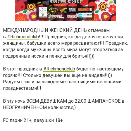
МЕЖДУНАРОДНЫЙ ЖЕНСКИЙ ДЕНЬ отмечаем
в
#Richmondclub
!!! Праздник, когда девочки, девушки,
женщины, бабушки всего мира расцветают!!! Праздник,
когда когда мужчины всего мира могут оторваться за
подаренные носки и пенку для бритья!!)))
В этот праздник в
#Richmondclub
будет по-настоящему
горячо!!! Столько девушек вы еще не видели!!)))
Радуем глаз и наслаждаемся настоящими весенними
празднествами!!!
В эту ночь ВСЕМ ДЕВУШКАМ до 22:00 ШАМПАНСКОЕ в
НЕОГРАНИЧЕННОМ количестве;)
FC парни 21+, девушки 18+