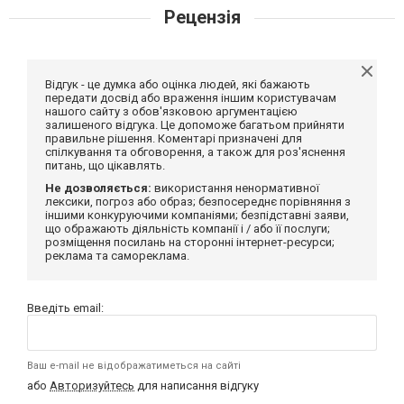
Рецензія
Відгук - це думка або оцінка людей, які бажають
передати досвід або враження іншим користувачам
нашого сайту з обов'язковою аргументацією
залишеного відгука. Це допоможе багатьом прийняти
правильне рішення. Коментарі призначені для
спілкування та обговорення, а також для роз'яснення
питань, що цікавлять.
Не дозволяється:
використання ненормативної
лексики, погроз або образ; безпосереднє порівняння з
іншими конкуруючими компаніями; безпідставні заяви,
що ображають діяльність компанії і / або її послуги;
розміщення посилань на сторонні інтернет-ресурси;
реклама та самореклама.
Введіть email:
Ваш e-mail не відображатиметься на сайті
або
Авторизуйтесь
для написання відгуку