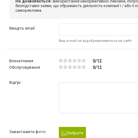
Не дозволяється:
використання ненормативної лексики, погро
безпідставні заяви, що ображають діяльність компанії і / або її
самореклама.
Введіть email:
Ваш e-mail не відображатиметься на сайті
Впечатления
0/12
Обслуговування
0/12
Відгук:
Завантажити фото:
Вибрати