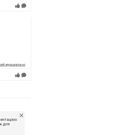
ий музыкально-драматический театр имени Т.Г.Шевченко
ментацією
ж для