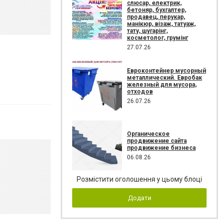
слюсар, електрик,
бетоняр, бухгалтер,
продавец, перукар,
манікюр, візаж, татуаж,
тату, шугарінг,
косметолог, грумінг
27.07.26
Евроконтейнер мусорный
металлический. Евробак
железный для мусора,
отходов
26.07.26
Органическое
продвижение сайта
продвижение бизнеса
06.08.26
Розмістити оголошення у цьому блоці
Додати