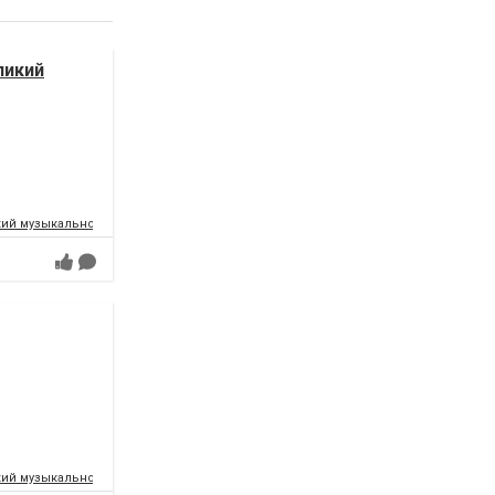
ликий
ий музыкально-драматический театр имени Т.Г.Шевченко
ий музыкально-драматический театр имени Т.Г.Шевченко