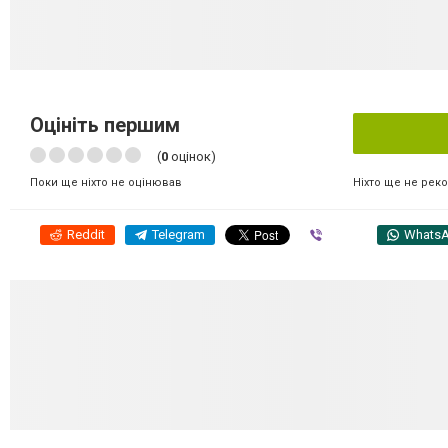
Оцініть першим
(
0
оцінок)
Ніхто ще не рек
Поки ще ніхто не оцінював
Reddit
Telegram
Viber
Whats