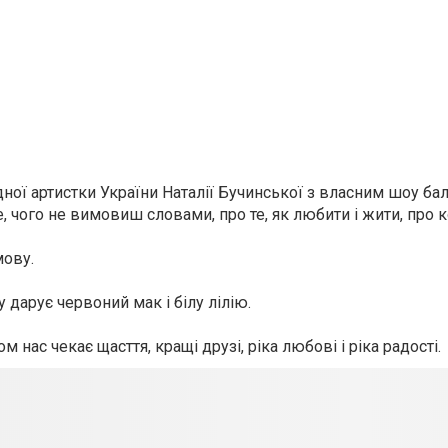
дної артистки України Наталії Бучинської з власним шоу ба
е, чого не вимовиш словами, про те, як любити і жити, про 
мову.
 дарує червоний мак і білу лілію.
 нас чекає щасття, кращі друзі, ріка любові і ріка радості.