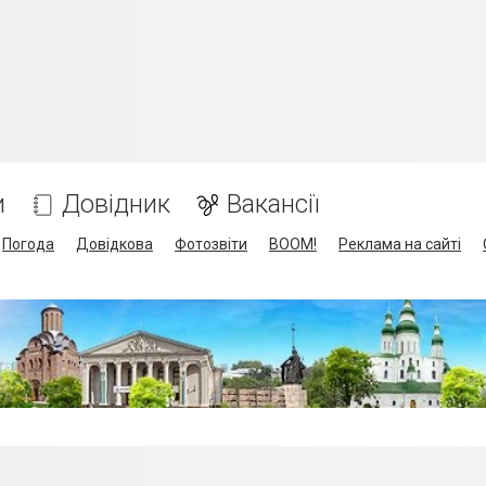
и
Довідник
Вакансії
Погода
Довідкова
Фотозвіти
BOOM!
Реклама на сайті