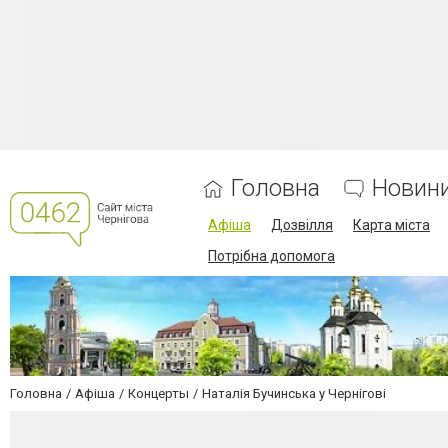
Головна
Новин
Афіша
Дозвілля
Карта міста
Потрібна допомога
Головна
Афіша
Концерты
Наталія Бучинська у Чернігові