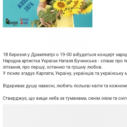
18 березня у Драмтеатрі о 19-00 вібудеться концерт наро
Народна артистка України Наталя Бучинська - співає про т
зітхання, про першу, останню та грішну любов.
У піснях згадує Карпати, Україну, українців та українську 
Відкриває душу навесні, любить польові квіти та кожному
Стверджує, що вище неба за туманами, синім інієм та снігом