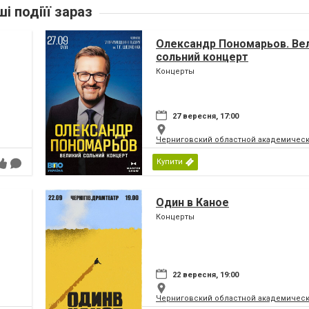
ші подіїї зараз
Олександр Пономарьов. Ве
сольний концерт
Концерты
27 вересня, 17:00
Черниговский областной академическ
Купити
Один в Каное
Концерты
22 вересня, 19:00
Черниговский областной академическ