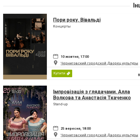
Ін
Пори року. Вівальді
Концерты
10 жовтня, 17:00
Черниговский городской Дворец культуры
Купити
Імпровізація з глядачами. Алла
Волкова та Анастасія Ткаченко
Stand-up
25 вересня, 18:00
Черниговский городской Дворец культуры