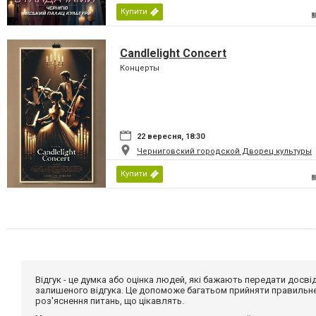
Купити
Candlelight Concert
Концерты
22 вересня, 18:30
Черниговский городской Дворец культуры
Купити
Відгук - це думка або оцінка людей, які бажають передати дос
залишеного відгука. Це допоможе багатьом прийняти правильне 
роз'яснення питань, що цікавлять.