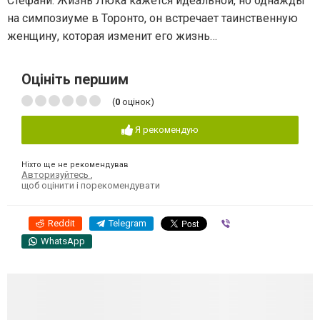
Стефани. Жизнь Люка кажется идеальной, но однажды
на симпозиуме в Торонто, он встречает таинственную
женщину, которая изменит его жизнь…
Оцініть першим
(
0
оцінок)
Я рекомендую
Ніхто ще не рекомендував
Авторизуйтесь
,
щоб оцінити і порекомендувати
Reddit
Telegram
Viber
WhatsApp