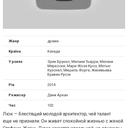
Жанр
драма
Країна
Канада
У ролях
Эрик Брунэо, Мелани Тьерри, Мелани
Меркоски, Мари-Жозе Кроз, Мэтью
Куэснел, Мишель Форге, Женевьева
Буавен-Русси
Рік
2014
Режисер
Дени Аркан
Час
102
Люк — блестящий молодой архитектор, чей талант
еще не признали. Он живет спокойной жизнью с женой