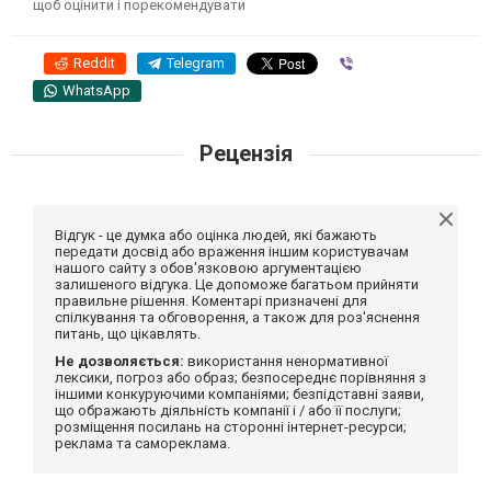
щоб оцінити і порекомендувати
Reddit
Telegram
Viber
WhatsApp
Рецензія
Відгук - це думка або оцінка людей, які бажають
передати досвід або враження іншим користувачам
нашого сайту з обов'язковою аргументацією
залишеного відгука. Це допоможе багатьом прийняти
правильне рішення. Коментарі призначені для
спілкування та обговорення, а також для роз'яснення
питань, що цікавлять.
Не дозволяється:
використання ненормативної
лексики, погроз або образ; безпосереднє порівняння з
іншими конкуруючими компаніями; безпідставні заяви,
що ображають діяльність компанії і / або її послуги;
розміщення посилань на сторонні інтернет-ресурси;
реклама та самореклама.