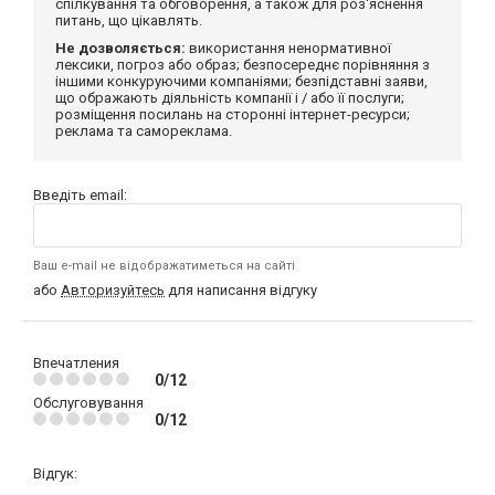
спілкування та обговорення, а також для роз'яснення
питань, що цікавлять.
Не дозволяється:
використання ненормативної
лексики, погроз або образ; безпосереднє порівняння з
іншими конкуруючими компаніями; безпідставні заяви,
що ображають діяльність компанії і / або її послуги;
розміщення посилань на сторонні інтернет-ресурси;
реклама та самореклама.
Введіть email:
Ваш e-mail не відображатиметься на сайті
або
Авторизуйтесь
для написання відгуку
Впечатления
0/12
Обслуговування
0/12
Відгук: