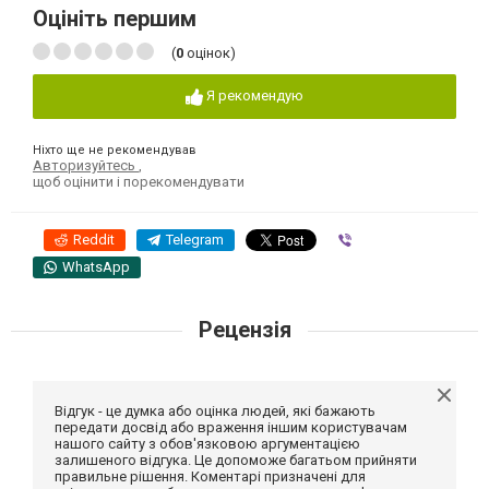
Оцініть першим
(
0
оцінок)
Я рекомендую
Ніхто ще не рекомендував
Авторизуйтесь
,
щоб оцінити і порекомендувати
Reddit
Telegram
Viber
WhatsApp
Рецензія
Відгук - це думка або оцінка людей, які бажають
передати досвід або враження іншим користувачам
нашого сайту з обов'язковою аргументацією
залишеного відгука. Це допоможе багатьом прийняти
правильне рішення. Коментарі призначені для