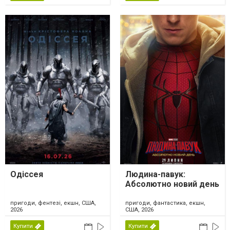
Одіссея
Людина-павук:
Абсолютно новий день
пригоди, фентезі, екшн, США,
пригоди, фантастика, екшн,
2026
США, 2026
Купити
Купити