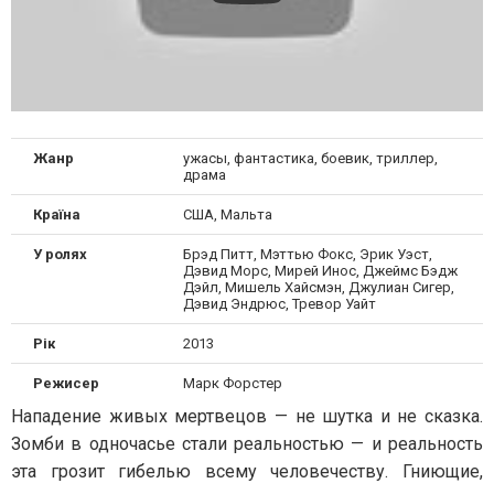
Жанр
ужасы, фантастика, боевик, триллер,
драма
Країна
США, Мальта
У ролях
Брэд Питт, Мэттью Фокс, Эрик Уэст,
Дэвид Морс, Мирей Инос, Джеймс Бэдж
Дэйл, Мишель Хайсмэн, Джулиан Сигер,
Дэвид Эндрюс, Тревор Уайт
Рік
2013
Режисер
Марк Форстер
Нападение живых мертвецов — не шутка и не сказка.
Зомби в одночасье стали реальностью — и реальность
эта грозит гибелью всему человечеству. Гниющие,