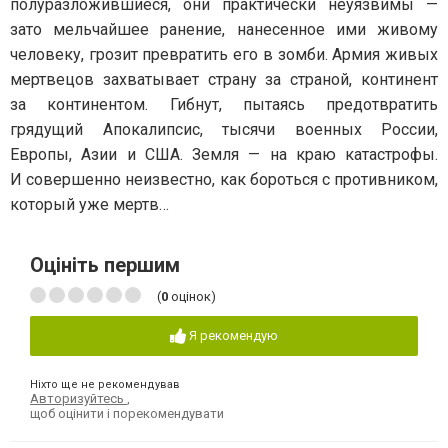
полуразложившиеся, они практически неуязвимы —
зато мельчайшее ранение, нанесенное ими живому
человеку, грозит превратить его в зомби. Армия живых
мертвецов захватывает страну за страной, континент
за континентом. Гибнут, пытаясь предотвратить
грядущий Апокалипсис, тысячи военных России,
Европы, Азии и США. Земля — на краю катастрофы.
И совершенно неизвестно, как бороться с противником,
который уже мертв…
Оцініть першим
(
0
оцінок)
Я рекомендую
Ніхто ще не рекомендував
Авторизуйтесь
,
щоб оцінити і порекомендувати