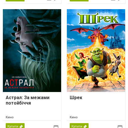
Астрал: За межами
Шрек
потойбіччя
Кино
Кино
Купити
Купити