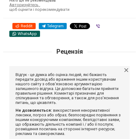
Ніхто ще не рекомендував
Авторизуйтесь
,
щоб оцінити і порекомендувати
Reddit
Telegram
Viber
WhatsApp
Рецензія
Відгук - це думка або оцінка людей, які бажають
передати досвід або враження іншим користувачам
нашого сайту з обов'язковою аргументацією
залишеного відгука. Це допоможе багатьом прийняти
правильне рішення. Коментарі призначені для
спілкування та обговорення, а також для роз'яснення
питань, що цікавлять.
Не дозволяється:
використання ненормативної
лексики, погроз або образ; безпосереднє порівняння з
іншими конкуруючими компаніями; безпідставні заяви,
що ображають діяльність компанії і / або її послуги;
розміщення посилань на сторонні інтернет-ресурси;
реклама та самореклама.