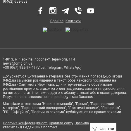
(0462) 653-653
Про нас
Контакти
14013, м. Чернігів, проспект Перемоги, 114
news@cmg.cn.ua
+38 (067) 922-97-49 (Viber, Telegram, WhatsApp)
Допускається цитування матеріалів без отримання попередньої згоди
0462.ua за умови розміщення в тексті обов'язкового посилання на
0462.ua - Сайт міста Чернігова. Для інтернет-видань обов'язкове
розміщення прямого, відкритого для пошукових систем гіперпосилання
на цитовані статті не нижче другого абзацу в тексті або в якості джерела.
Порушення виняткових прав переслідується Законом.
Матеріали з плашками "Новини компаній", "Промо", "Партнерський
матеріал", "Партнерський спецпроєкт", "Політичні новини", "Пресреліз",
"PR", "Офіційно", "Політична реклама" публікуються на правах реклами.
Політика конфіденційності
Правила сайту
Правила
класифайд
Редакційна політика
Фільтри