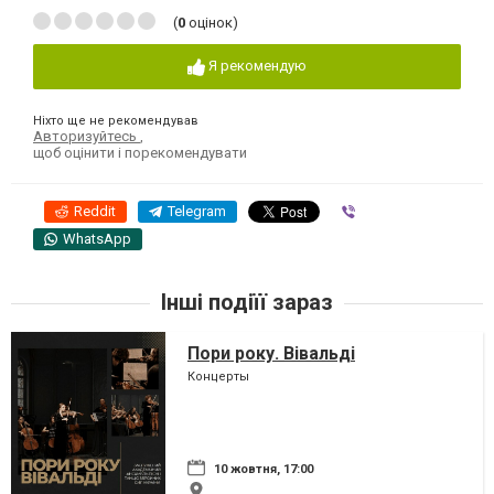
(
0
оцінок)
Я рекомендую
Ніхто ще не рекомендував
Авторизуйтесь
,
щоб оцінити і порекомендувати
Reddit
Telegram
Viber
WhatsApp
Інші подіїї зараз
Пори року. Вівальді
Концерты
10 жовтня, 17:00