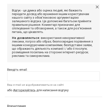
Відгук - це думка або оцінка людей, які бажають
передати досвід або враження іншим користувачам
нашого сайту з обов'язковою аргументацією
залишеного відгука. Це допоможе багатьом прийняти
правильне рішення. Коментарі призначені для
спілкування та обговорення, а також для роз'яснення
питань, що цікавлять.
Не дозволяється:
використання ненормативної
лексики, погроз або образ; безпосереднє порівняння з
іншими конкуруючими компаніями; безпідставні заяви,
що ображають діяльність компанії і / або її послуги;
розміщення посилань на сторонні інтернет-ресурси;
реклама та самореклама.
Введіть email:
Ваш e-mail не відображатиметься на сайті
або
Авторизуйтесь
для написання відгуку
Впечатления