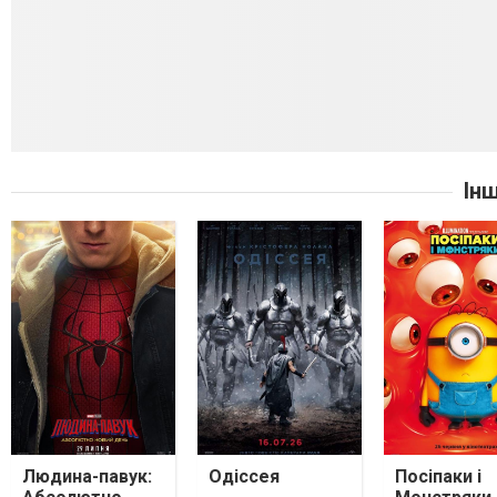
Ін
Людина-павук:
Одіссея
Посіпаки і