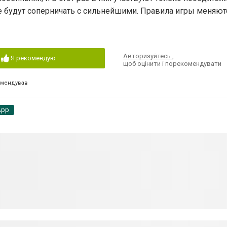
е будут соперничать с сильнейшими. Правила игры меняют
Авторизуйтесь
,
Я рекомендую
щоб оцінити і порекомендувати
омендував
App