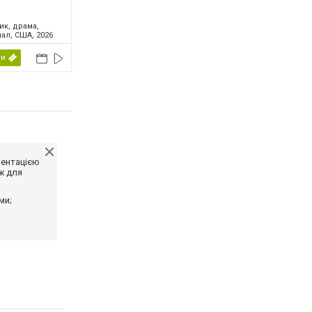
ик, драма,
ал, США, 2026
ти
ментацією
ж для
ми;