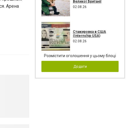
Великої Британії
ся. Арена
02.08.26
Стажировка в США
(Internship USA)
02.08.26
Розмістити оголошення у цьому блоці
Додати