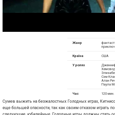
Жанр
фантасти
приключ
Країна
США
У ролях
Дженниф
Хемсвор
Элизабе
Сэм Кла
Алан Рич
Паула М
Час
120 мин. 
Сумев выжить на безжалостных Голодных играх, Китнисс
еще большей опасности, так как своим отказом играть п
следующие, юбилейные, Голодные игры должны стать осо