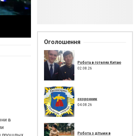
Оголошення
Робота в готелях Китаю
02.08.26
охоронник
04.08.26
они в
ии
Робота з дітьми в
ли прошлых