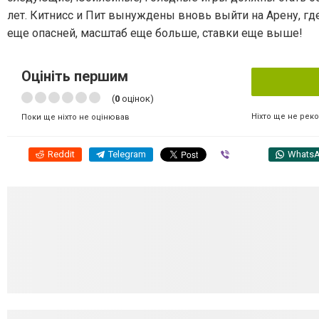
лет. Китнисс и Пит вынуждены вновь выйти на Арену, гд
еще опасней, масштаб еще больше, ставки еще выше!
Оцініть першим
(
0
оцінок)
Ніхто ще не рек
Поки ще ніхто не оцінював
Reddit
Telegram
Viber
Whats