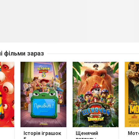
ші фільми зараз
Історія іграшок
Щенячий
Мото