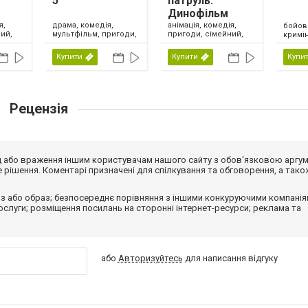
5
патруль:
Динофільм
я,
драма, комедія,
анімація, комедія,
бойов
ий,
мультфільм, пригоди,
пригоди, сімейний,
кримін
сімейний, фентезі,
США, 2026
США, 2026
Купити
Купити
Купи
Рецензія
від або враження іншим користувачам нашого сайту з обов'язковою аргу
рішення. Коментарі призначені для спілкування та обговорення, а тако
з або образ; безпосереднє порівняння з іншими конкуруючими компанія
 послуги; розміщення посилань на сторонні інтернет-ресурси; реклама та
або
Авторизуйтесь
для написання відгуку