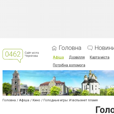
Головна
Новин
Афіша
Дозвілля
Карта міста
Потрібна допомога
Головна
Афіша
Кино
Голодные игры: И вспыхнет пламя
Гол