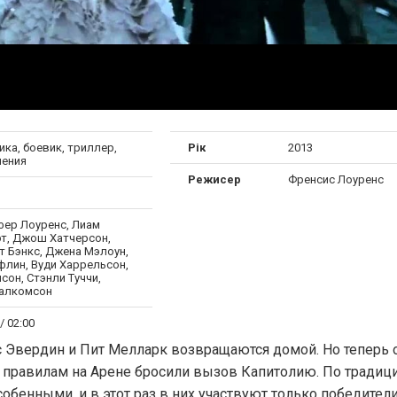
ка, боевик, триллер,
Рік
2013
ения
Режисер
Френсис Лоуренс
ер Лоуренс, Лиам
т, Джош Хатчерсон,
т Бэнкс, Джена Мэлоун,
флин, Вуди Харрельсон,
сон, Стэнли Туччи,
алкомсон
/ 02:00
 Эвердин и Пит Мелларк возвращаются домой. Но теперь 
о правилам на Арене бросили вызов Капитолию. По традиц
бенными, и в этот раз в них участвуют только победите