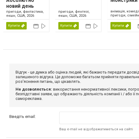
Абсолютно
Монстряки
новий день
анімація, комеді
пригоди, фантастика,
пригоди, фентезі,
пригоди, сімейн
екшн, США, 2026
екшн, США, 2026
США, 2026
Купити
Купити
Купити
Відгук - це думка або оцінка людей, які бажають передати дос
залишеного відгука. Це допоможе багатьом прийняти правильне 
роз'яснення питань, що цікавлять.
Не дозволяється:
використання ненормативної лексики, погро
безпідставні заяви, що ображають діяльність компанії і / або її
самореклама.
Введіть email:
Ваш e-mail не відображатиметься на сайті