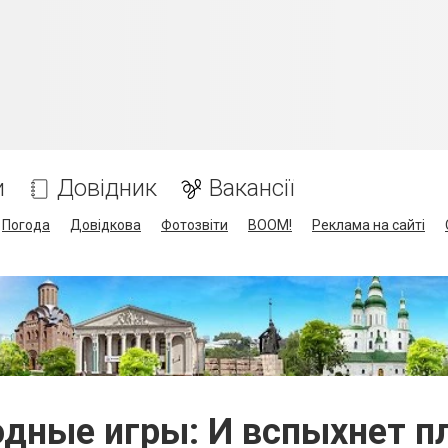
и
Довідник
Вакансії
Погода
Довідкова
Фотозвіти
BOOM!
Реклама на сайті
одные игры: И вспыхнет п