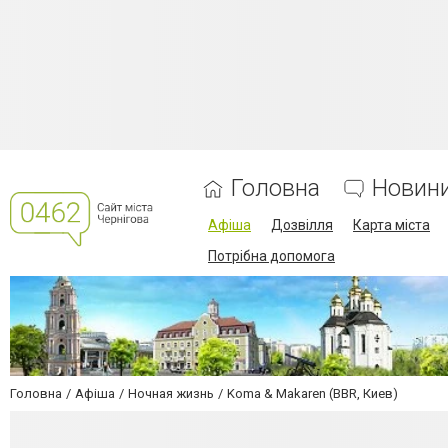
Головна
Новин
Афіша
Дозвілля
Карта міста
Потрібна допомога
Головна
Афіша
Ночная жизнь
Koma & Makaren (BBR, Киев)