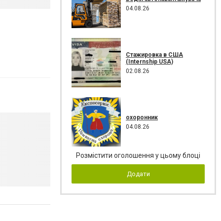
04.08.26
Стажировка в США
(Internship USA)
02.08.26
охоронник
04.08.26
Розмістити оголошення у цьому блоці
Додати