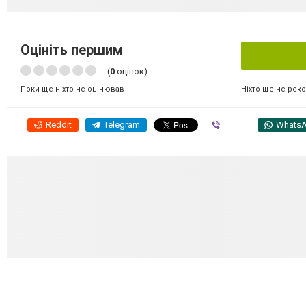
Оцініть першим
(
0
оцінок)
Ніхто ще не рек
Поки ще ніхто не оцінював
Reddit
Telegram
Viber
Whats