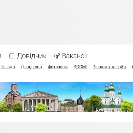
и
Довідник
Вакансії
Погода
Довідкова
Фотозвіти
BOOM!
Реклама на сайті