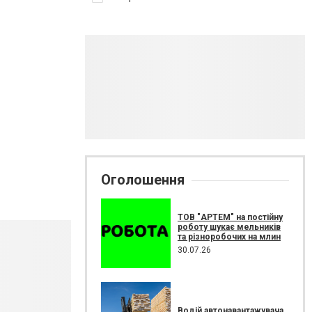
Оголошення
ТОВ "АРТЕМ" на постійну
роботу шукає мельників
та різноробочих на млин
30.07.26
Водій автонавантажувача