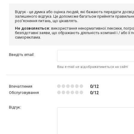
Відгук - це думка або оцінка людей, які бажають передати дос
залишеного відгука. Це допоможе багатьом прийняти правильне 
роз'яснення питань, що цікавлять.
Не дозволяється:
використання ненормативної лексики, погро
безпідставні заяви, що ображають діяльність компанії і / або її
самореклама.
Введіть email:
Ваш e-mail не відображатиметься на сайті
Впечатления
0/12
Обслуговування
0/12
Відгук: