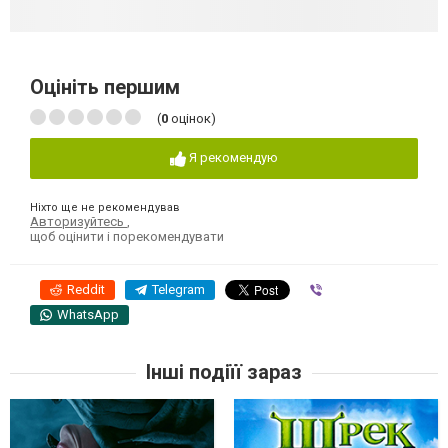
Оцініть першим
(
0
оцінок)
Я рекомендую
Ніхто ще не рекомендував
Авторизуйтесь
,
щоб оцінити і порекомендувати
Reddit
Telegram
Viber
WhatsApp
Інші подіїї зараз