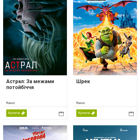
Астрал: За межами
Шрек
потойбіччя
Кино
Кино
Купити
Купити