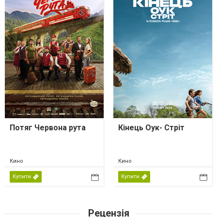
Потяг Червона рута
Кінець Оук- Стріт
Кино
Кино
Купити
Купити
Рецензія