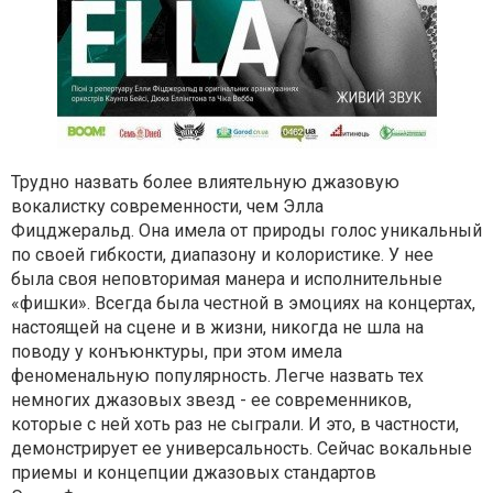
Трудно назвать более влиятельную джазовую
вокалистку современности, чем Элла
Фицджеральд. Она имела от природы голос уникальный
по своей гибкости, диапазону и колористике. У нее
была своя неповторимая манера и исполнительные
«фишки». Всегда была честной в эмоциях на концертах,
настоящей на сцене и в жизни, никогда не шла на
поводу у конъюнктуры, при этом имела
феноменальную популярность. Легче назвать тех
немногих джазовых звезд - ее современников,
которые с ней хоть раз не сыграли. И это, в частности,
демонстрирует ее универсальность. Сейчас вокальные
приемы и концепции джазовых стандартов