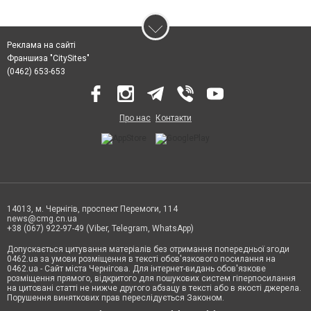
Реклама на сайті
Франшиза "CitySites"
(0462) 653-653
Про нас
Контакти
14013, м. Чернігів, проспект Перемоги, 114
news@cmg.cn.ua
+38 (067) 922-97-49 (Viber, Telegram, WhatsApp)
Допускається цитування матеріалів без отримання попередньої згоди
0462.ua за умови розміщення в тексті обов'язкового посилання на
0462.ua - Сайт міста Чернігова. Для інтернет-видань обов'язкове
розміщення прямого, відкритого для пошукових систем гіперпосилання
на цитовані статті не нижче другого абзацу в тексті або в якості джерела.
Порушення виняткових прав переслідується Законом.