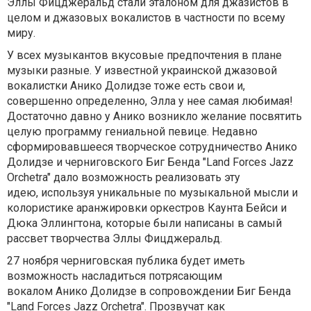
Эллы Фицджеральд стали эталоном для джазистов в
целом и джазовых вокалистов в частности по всему
миру.
У всех музыкантов вкусовые предпочтения в плане
музыки разные. У известной украинской джазовой
вокалистки Анико Долидзе тоже есть свои и,
совершенно определенно, Элла у нее самая любимая!
Достаточно давно у Анико возникло желание посвятить
целую программу гениальной певице. Недавно
сформировавшееся творческое сотрудничество Анико
Долидзе и черниговского Биг Бенда "Land Forces Jazz
Orchetra" дало возможность реализовать эту
идею, используя уникальные по музыкальной мысли и
колористике аранжировки оркестров Каунта Бейси и
Дюка Эллингтона, которые были написаны в самый
рассвет творчества Эллы Фицджеральд.
27 ноября черниговская публика будет иметь
возможность насладиться потрясающим
вокалом Анико Долидзе в сопровождении Биг Бенда
"Land Forces Jazz Orchetra". Прозвучат как