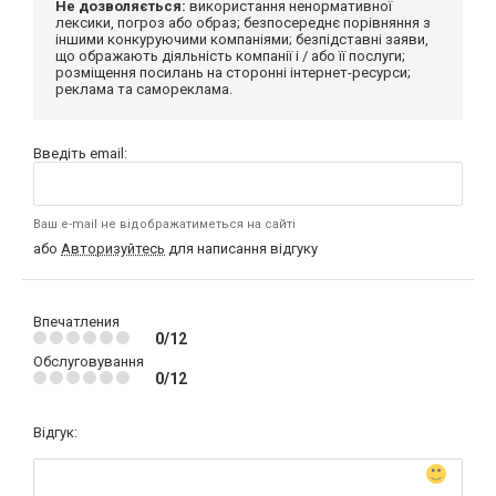
Не дозволяється:
використання ненормативної
лексики, погроз або образ; безпосереднє порівняння з
іншими конкуруючими компаніями; безпідставні заяви,
що ображають діяльність компанії і / або її послуги;
розміщення посилань на сторонні інтернет-ресурси;
реклама та самореклама.
Введіть email:
Ваш e-mail не відображатиметься на сайті
або
Авторизуйтесь
для написання відгуку
Впечатления
0/12
Обслуговування
0/12
Відгук: