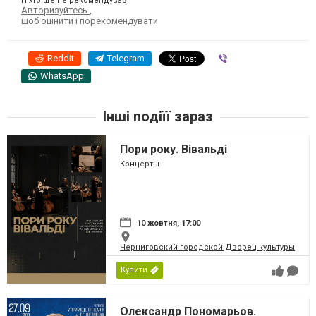
Ніхто ще не рекомендував
Авторизуйтесь
,
щоб оцінити і порекомендувати
Reddit
Telegram
Viber
WhatsApp
Інші подіїї зараз
Пори року. Вівальді
Концерты
10 жовтня, 17:00
Черниговский городской Дворец культуры
Купити
Олександр Пономарьов.