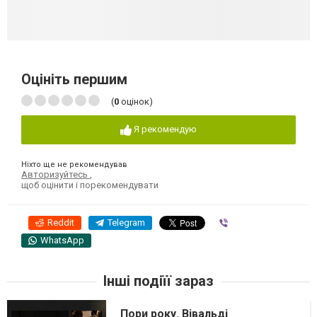
Оцініть першим
(
0
оцінок)
Я рекомендую
Ніхто ще не рекомендував
Авторизуйтесь
,
щоб оцінити і порекомендувати
Reddit
Telegram
Viber
WhatsApp
Інші подіїї зараз
Пори року. Вівальді