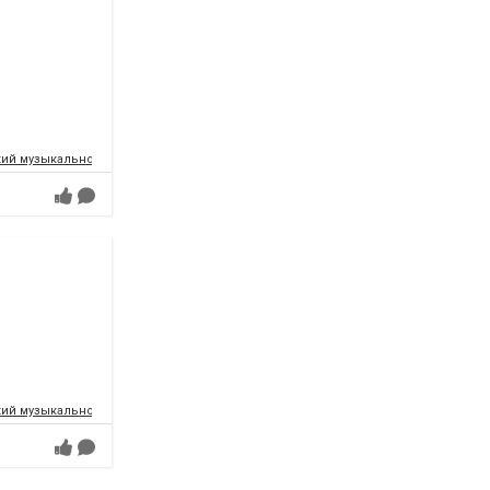
ий музыкально-драматический театр имени Т.Г.Шевченко
ий музыкально-драматический театр имени Т.Г.Шевченко