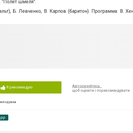
в. “Полет шмеля”.
альт), Б. Левченко, В. Карпов (баритон). Программа: В. Хе
Авторизуйтесь
,
Я рекомендую
щоб оцінити і порекомендувати
омендував
App