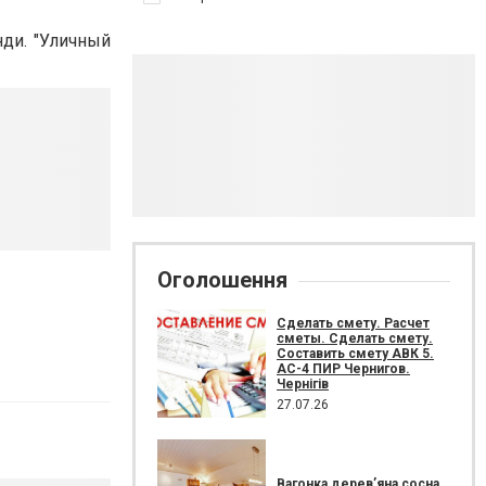
нди. "Уличный
Оголошення
Сделать смету. Расчет
сметы. Сделать смету.
Составить смету АВК 5.
АС-4 ПИР Чернигов.
Чернігів
27.07.26
Вагонка дерев’яна сосна