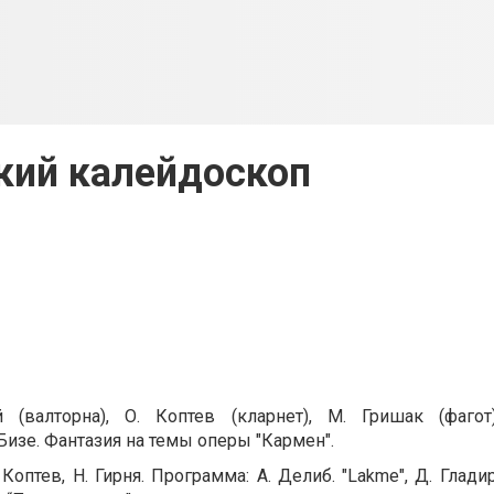
кий калейдоскоп
й (валторна), О. Коптев (кларнет), М. Гришак (фагот
. Бизе. Фантазия на темы оперы "Кармен".
. Коптев, Н. Гирня. Программа: А. Делиб. "Lakme", Д. Глади