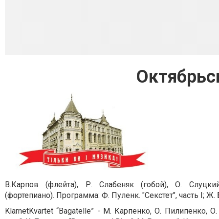
Октябрьс
В.Карпов (флейта), Р. Слабеняк (гобой), О. Слуцки
(фортепиано).
Программа: Ф. Пуленк. "Секстет", часть I; Ж
KlarnetKvartet “Bagatelle” - М. Карпенко, О. Пилипенко, О