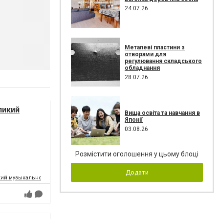
24.07.26
Металеві пластини з
отворами для
регулювання складського
обладнання
28.07.26
ликий
Вища освіта та навчання в
Японії
03.08.26
Розмістити оголошення у цьому блоці
Додати
ий музыкально-драматический театр имени Т.Г.Шевченко