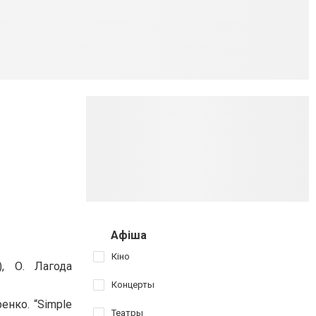
Афіша
Кіно
), О. Лагода
Концерты
ренко. “Simple
Театры