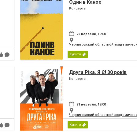
Один в Каное
Концерты
22 вересня, 19:00
Черниговский областной академическ
Купити
Друга Ріка. Я Є! 30 років
Концерты
21 вересня, 18:00
Черниговский областной академическ
Купити