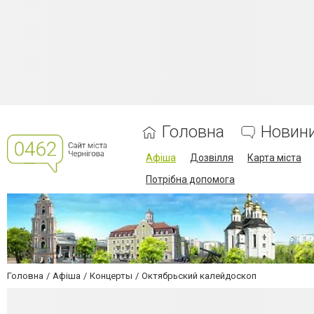
Головна
Новин
Афіша
Дозвілля
Карта міста
Потрібна допомога
Головна
Афіша
Концерты
Октябрьский калейдоскоп