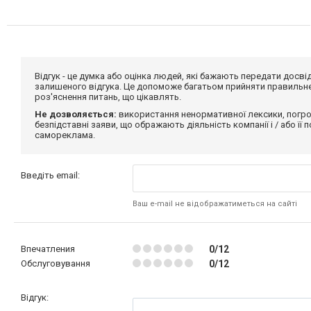
Відгук - це думка або оцінка людей, які бажають передати дос
залишеного відгука. Це допоможе багатьом прийняти правильне 
роз'яснення питань, що цікавлять.
Не дозволяється:
використання ненормативної лексики, погро
безпідставні заяви, що ображають діяльність компанії і / або її
самореклама.
Введіть email:
Ваш e-mail не відображатиметься на сайті
Впечатления
0/12
Обслуговування
0/12
Відгук: