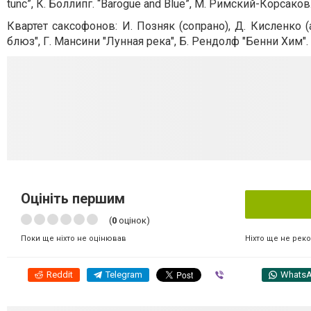
tunc”, К. Боллипг. “Barogue and Blue”, М. Римский-Корсако
Квартет саксофонов: И. Позняк (сопрано), Д. Кисленко (
блюз", Г. Мансини "Лунная река", Б. Рендолф "Бенни Хим".
Оцініть першим
(
0
оцінок)
Ніхто ще не рек
Поки ще ніхто не оцінював
Reddit
Telegram
Viber
Whats