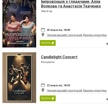
Імпровізація з глядачами. Алла
Волкова та Анастасія Ткаченко
Stand-up
25 вересня, 18:00
Черниговский городской Дворец культуры
Купити
Candlelight Concert
Концерты
22 вересня, 18:30
Черниговский городской Дворец культуры
Купити