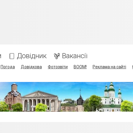
и
Довідник
Вакансії
Погода
Довідкова
Фотозвіти
BOOM!
Реклама на сайті