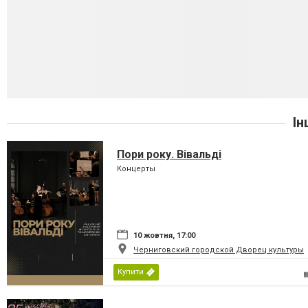
Ін
Пори року. Вівальді
Концерты
10 жовтня, 17:00
Черниговский городской Дворец культуры
Купити