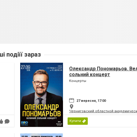
ші подіїї зараз
Олександр Пономарьов. Ве
сольний концерт
Концерты
27 вересня, 17:00
Черниговский областной академическ
Купити