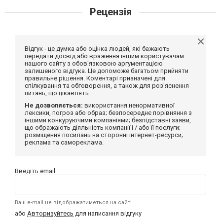
Рецензія
Відгук - це думка або оцінка людей, які бажають
передати досвід або враження іншим користувачам
нашого сайту з обов'язковою аргументацією
залишеного відгука. Це допоможе багатьом прийняти
правильне рішення. Коментарі призначені для
спілкування та обговорення, а також для роз'яснення
питань, що цікавлять.
Не дозволяється:
використання ненормативної
лексики, погроз або образ; безпосереднє порівняння з
іншими конкуруючими компаніями; безпідставні заяви,
що ображають діяльність компанії і / або її послуги;
розміщення посилань на сторонні інтернет-ресурси;
реклама та самореклама.
Введіть email:
Ваш e-mail не відображатиметься на сайті
або
Авторизуйтесь
для написання відгуку