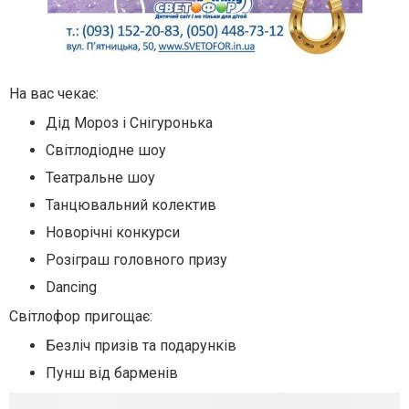
На вас чекає:
Дід Мороз і Снігуронька
Світлодіодне шоу
Театральне шоу
Танцювальний колектив
Новорічні конкурси
Розіграш головного призу
Dancing
Світлофор пригощає:
Безліч призів та подарунків
Пунш від барменів