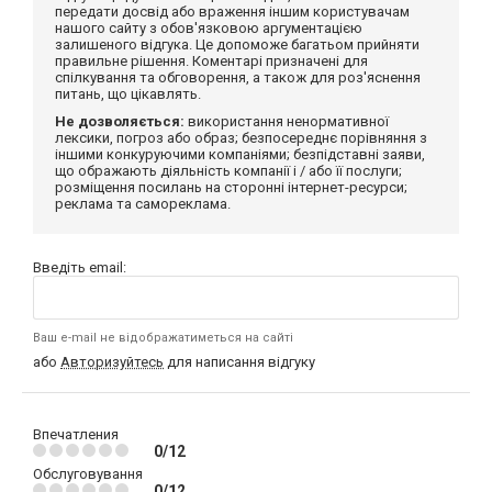
передати досвід або враження іншим користувачам
нашого сайту з обов'язковою аргументацією
залишеного відгука. Це допоможе багатьом прийняти
правильне рішення. Коментарі призначені для
спілкування та обговорення, а також для роз'яснення
питань, що цікавлять.
Не дозволяється:
використання ненормативної
лексики, погроз або образ; безпосереднє порівняння з
іншими конкуруючими компаніями; безпідставні заяви,
що ображають діяльність компанії і / або її послуги;
розміщення посилань на сторонні інтернет-ресурси;
реклама та самореклама.
Введіть email:
Ваш e-mail не відображатиметься на сайті
або
Авторизуйтесь
для написання відгуку
Впечатления
0/12
Обслуговування
0/12