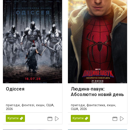
Одіссея
Людина-павук:
Абсолютно новий день
пригоди, фентезі, екшн, США,
пригоди, фантастика, екшн,
2026
США, 2026
Купити
Купити