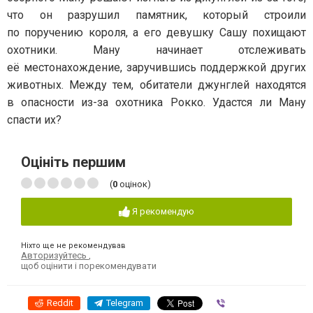
что он разрушил памятник, который строили
по поручению короля, а его девушку Сашу похищают
охотники. Ману начинает отслеживать
её местонахождение, заручившись поддержкой других
животных. Между тем, обитатели джунглей находятся
в опасности из-за охотника Рокко. Удастся ли Ману
спасти их?
Оцініть першим
(
0
оцінок)
Я рекомендую
Ніхто ще не рекомендував
Авторизуйтесь
,
щоб оцінити і порекомендувати
Reddit
Telegram
Viber