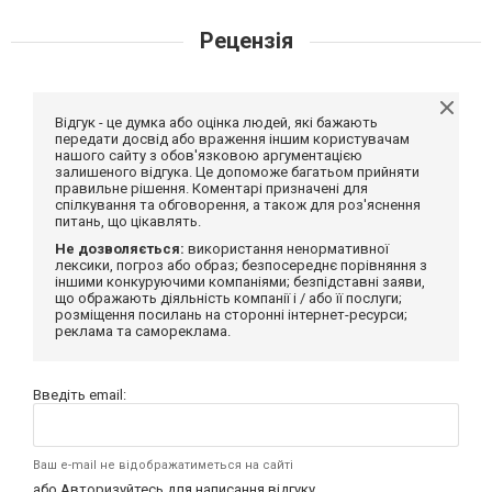
Рецензія
Відгук - це думка або оцінка людей, які бажають
передати досвід або враження іншим користувачам
нашого сайту з обов'язковою аргументацією
залишеного відгука. Це допоможе багатьом прийняти
правильне рішення. Коментарі призначені для
спілкування та обговорення, а також для роз'яснення
питань, що цікавлять.
Не дозволяється:
використання ненормативної
лексики, погроз або образ; безпосереднє порівняння з
іншими конкуруючими компаніями; безпідставні заяви,
що ображають діяльність компанії і / або її послуги;
розміщення посилань на сторонні інтернет-ресурси;
реклама та самореклама.
Введіть email:
Ваш e-mail не відображатиметься на сайті
або
Авторизуйтесь
для написання відгуку