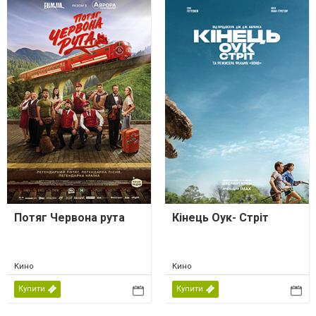
Потяг Червона рута
Кінець Оук- Стріт
Кино
Кино
Купити
Купити