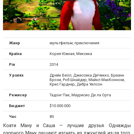
Жанр
мультфильм, приключения
Країна
Корея Южная, Мексика
Рік
2014
У ролях
Дрейк Белл, Джессика ДиЧикко, Брианн
Брози, Роб Шнайдер, Майкл МакКоннохи,
Крис Гарднер, Дебра Уилсон
Режисер
Тадонг Пак, Маурисио Де ла Орта
Бюджет
$10 000 000
Час
85
Коати Ману и Саша — лучшие друзья. Однажды
озорного Ману решают изгнать из джунглей из-за того,