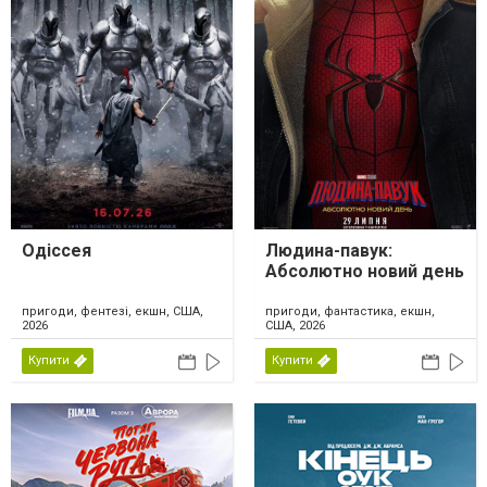
Одіссея
Людина-павук:
Абсолютно новий день
пригоди, фентезі, екшн, США,
пригоди, фантастика, екшн,
2026
США, 2026
Купити
Купити