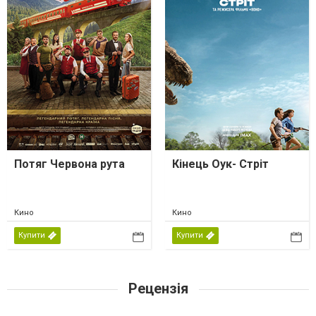
Потяг Червона рута
Кінець Оук- Стріт
Кино
Кино
Купити
Купити
Рецензія