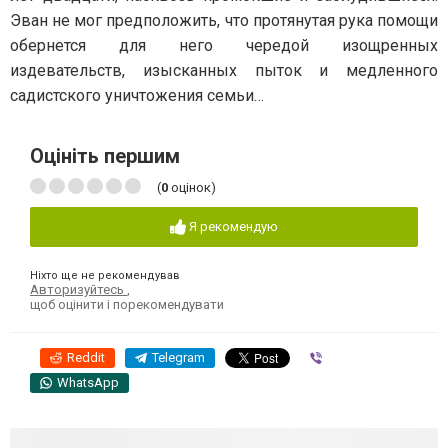
Эван не мог предположить, что протянутая рука помощи
обернется для него чередой изощренных
издевательств, изысканных пыток и медленного
садистского уничтожения семьи…
Оцініть першим
(
0
оцінок)
Я рекомендую
Ніхто ще не рекомендував
Авторизуйтесь
,
щоб оцінити і порекомендувати
Reddit
Telegram
Viber
WhatsApp