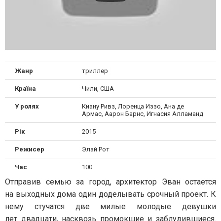
Жанр
триллер
Країна
Чили, США
У ролях
Киану Ривз, Лоренца Иззо, Ана де
Армас, Аарон Барнс, Игнасия Алламанд
Рік
2015
Режисер
Элай Рот
Час
100
Отправив семью за город, архитектор Эван остается
на выходных дома один доделывать срочный проект. К
нему стучатся две милые молодые девушки
лет двадцати, насквозь промокшие и заблудившиеся.