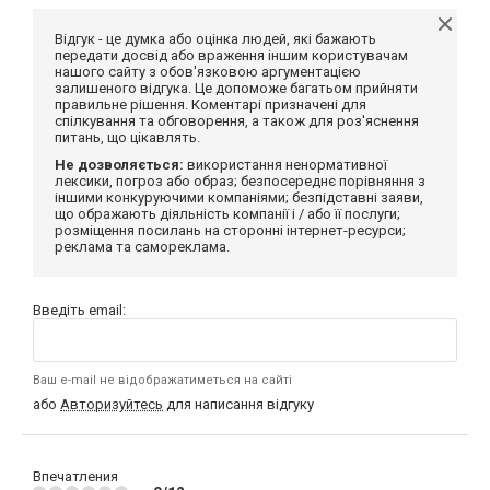
Відгук - це думка або оцінка людей, які бажають
передати досвід або враження іншим користувачам
нашого сайту з обов'язковою аргументацією
залишеного відгука. Це допоможе багатьом прийняти
правильне рішення. Коментарі призначені для
спілкування та обговорення, а також для роз'яснення
питань, що цікавлять.
Не дозволяється:
використання ненормативної
лексики, погроз або образ; безпосереднє порівняння з
іншими конкуруючими компаніями; безпідставні заяви,
що ображають діяльність компанії і / або її послуги;
розміщення посилань на сторонні інтернет-ресурси;
реклама та самореклама.
Введіть email:
Ваш e-mail не відображатиметься на сайті
або
Авторизуйтесь
для написання відгуку
Впечатления