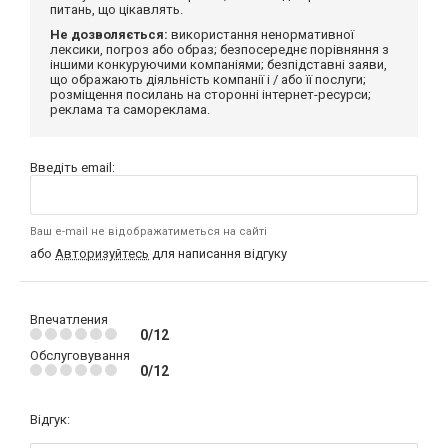
питань, що цікавлять.
Не дозволяється:
використання ненормативної
лексики, погроз або образ; безпосереднє порівняння з
іншими конкуруючими компаніями; безпідставні заяви,
що ображають діяльність компанії і / або її послуги;
розміщення посилань на сторонні інтернет-ресурси;
реклама та самореклама.
Введіть email:
Ваш e-mail не відображатиметься на сайті
або
Авторизуйтесь
для написання відгуку
Впечатления
0/12
Обслуговування
0/12
Відгук: