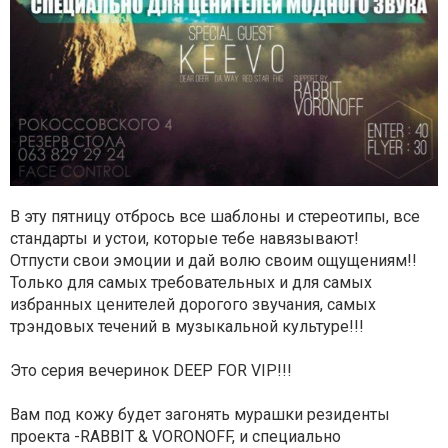
В эту пятницу отбрось все шаблоны и стереотипы, все
стандарты и устои, которые тебе навязывают!
Отпусти свои эмоции и дай волю своим ощущениям!!
Только для самых требовательных и для самых
избранных ценителей дорогого звучания, самых
трэндовых течений в музыкальной культуре!!!
Это серия вечеринок DEEP FOR VIP!!!
Вам под кожу будет загонять мурашки резиденты
проекта -RABBIT & VORONOFF, и специально