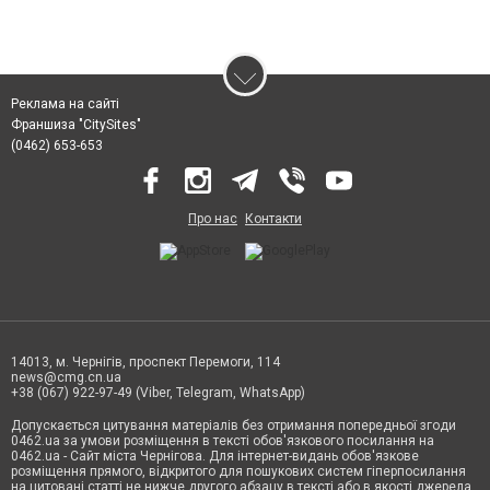
Реклама на сайті
Франшиза "CitySites"
(0462) 653-653
Про нас
Контакти
14013, м. Чернігів, проспект Перемоги, 114
news@cmg.cn.ua
+38 (067) 922-97-49 (Viber, Telegram, WhatsApp)
Допускається цитування матеріалів без отримання попередньої згоди
0462.ua за умови розміщення в тексті обов'язкового посилання на
0462.ua - Сайт міста Чернігова. Для інтернет-видань обов'язкове
розміщення прямого, відкритого для пошукових систем гіперпосилання
на цитовані статті не нижче другого абзацу в тексті або в якості джерела.