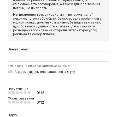
правильне рішення. Коментарі призначені для
спілкування та обговорення, а також для роз'яснення
питань, що цікавлять.
Не дозволяється:
використання ненормативної
лексики, погроз або образ; безпосереднє порівняння з
іншими конкуруючими компаніями; безпідставні заяви,
що ображають діяльність компанії і / або її послуги;
розміщення посилань на сторонні інтернет-ресурси;
реклама та самореклама.
Введіть email:
Ваш e-mail не відображатиметься на сайті
або
Авторизуйтесь
для написання відгуку
Впечатления
0/12
Обслуговування
0/12
Відгук: