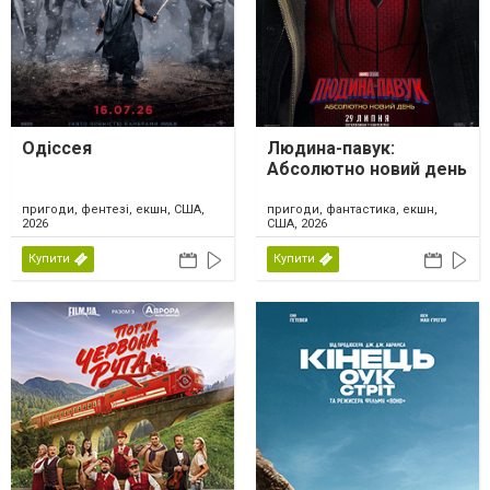
Одіссея
Людина-павук:
Абсолютно новий день
пригоди, фентезі, екшн, США,
пригоди, фантастика, екшн,
2026
США, 2026
Купити
Купити