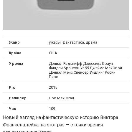
Жанр
ужасы, фантастика, драма
Країна
США
У ролях
Дэниэл Рэдклифф Джессика Браун-
Финдли Бронсон Уэбб Джеймс МакЭвой
Дэниэл Мейс Спенсер Уидлинг Робин
Пирс
Рік
2015
Режисер
Пол МакГиган
Час
109
Новый взгляд на фантастическую историю Виктора
Франкенштейна, на этот раз — с точки зрения